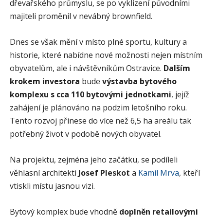
dřevařského průmyslu, se po vyklizení původními
majiteli proměnil v nevábný brownfield.
Dnes se však mění v místo plné sportu, kultury a
historie, které nabídne nové možnosti nejen místním
obyvatelům, ale i návštěvníkům Ostravice.
Dalším
krokem investora
bude
výstavba bytového
komplexu s cca 110 bytovými jednotkami
, jejíž
zahájení je plánováno na podzim letošního roku.
Tento rozvoj přinese do více než 6,5 ha areálu tak
potřebný život v podobě nových obyvatel.
Na projektu, zejména jeho začátku, se podíleli
věhlasní architekti
Josef Pleskot
a
Kamil Mrva
, kteří
vtiskli místu jasnou vizi.
Bytový komplex bude vhodně
doplněn retailovými