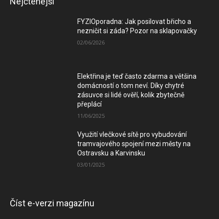
Nejčtenější
FYZIOporadna: Jak posilovat břicho a
nezničit si záda? Pozor na sklapovačky
02/06/2026
Elektřina je teď často zdarma a většina
domácností o tom neví. Díky chytré
zásuvce si lidé ověří, kolik zbytečně
přeplácí
11/06/2025
Využití vlečkové sítě pro vybudování
tramvajového spojení mezi městy na
Ostravsku a Karvinsku
03/01/2025
Číst e-verzi magazínu