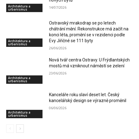
nových bytů
Architektura a
14/07/2026
urbanismus
Ostravský mrakodrap se po letech
chátrání mění. Rekonstrukce má začít na
konci léta, promění se v rezidenci podle
Evy Jiřičné se 111 byty
Architektura a
urbanismus
26/06/2026
Nová tvář centra Ostravy. U Frýdlantských
mostů má vzniknout náměstí se zelení
23/06/2026
Architektura a
urbanismus
Kanceláře roku slaví deset let. Český
kancelářský design se výrazně proměnil
06/06/2026
Architektura a
urbanismus