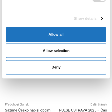
Autoři vizualizace: Master Design architekti
Show details
Nenechte si ujít další zajímavé příběhy. 📖 Nové
číslo POSITIV Business & Style 1/2025 si
přečtěte
zde
.
Allow all
Allow selection
TAGS
brownfield
Investice
Josef Pleskot
Kamil Mrva
Ostravice
WOODARÉNA
Deny
Předchozí článek
Další článek
Sázíme Česko nabízí obcím
PULSE OSTRAVA 2025 – Čas