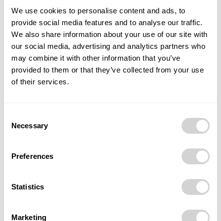
prostory
– rozhodli jsme se zde vybudovat
We use cookies to personalise content and ads, to
provide social media features and to analyse our traffic.
airsoftovou střelnici
. Nízké stropy zároveň vytvoří
We also share information about your use of our site with
ideální atmosféru pro únikovou hru
, jejíž tématika
our social media, advertising and analytics partners who
bude propojena s historií pily – katr zde sehraje
may combine it with other information that you’ve
klíčovou roli. Součástí budou i dřevěné hlavolamy,
provided to them or that they’ve collected from your use
které hru obohatí o logické úkoly a zábavné výzvy.
of their services.
Zároveň myslíme i na
relaxaci
. Po sportovním výkonu
Consent
si mnozí rádi odpočinou v
sauně
, pro kterou už máme
Necessary
Selection
vyhrazené prostory. Plánujeme také bazének pro
správné ochlazení, aby bylo wellness zázemí
Preferences
kompletní.
Znovuzrození srdcem i rukama, láska na první pohled
Statistics
Zdroj: redakce
Marketing