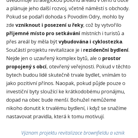
a plánuje jeho další rozvoj, včetně náměstí s obchody.
Pokud se podaří dohoda s Povodím Odry, mohlo by
zde
vzniknout i posezení u řeky
, což by vytvořilo
příjemné místo pro setkávání
místních i turistů a
přes areál by měla být
vybudována i cyklostezka
.
Součástí projektu revitalizace je i
rezidenční bydlení
.
Nejde jen o uzavřený komplex bytů, ale o
prostor
propojený s obcí
, otevřený veřejnosti. Pokud v těchto
bytech budou lidé skutečně trvale bydlet, vnímám to
jako pozitivní přínos. Naopak, pokud půjde pouze o
investiční byty sloužící ke krátkodobému pronájmu,
dopad na obec bude menší. Bohužel nemůžeme
nikoho donutit k trvalému bydlení, i když se snažíme
nastavovat pravidla, která k tomu motivují.
Význam projektu revitalizace brownfieldu a vznik