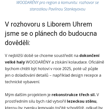
WOODARÉNY pro region a komunitu: rozhovor se
starostkou Pavlínou Stankayovou
V rozhovoru s Liborem Uhrem
jsme se o plánech do budoucna
dověděli:
V nejbližší době se chceme soustředit na
dokončení
velké haly
WOODARÉNY a získání kolaudace. Oficiálně
bychom chtěli být hotoví v roce 2025, poté už půjde
jen o dolaďování detailů – například design recepce a
technické vybavení.
Mým dalším projektem je
rekonstrukce třech sil.
V
prostředním silu bych rád vytvořil
lezeckou stěnu
,
kterou by zvenku lemovalo točité schodiště, odkud by