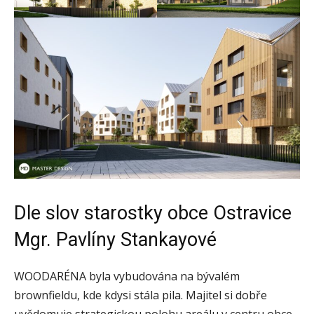
Dle slov starostky obce Ostravice
Mgr. Pavlíny Stankayové
WOODARÉNA byla vybudována na bývalém
brownfieldu, kde kdysi stála pila. Majitel si dobře
uvědomuje strategickou polohu areálu v centru obce