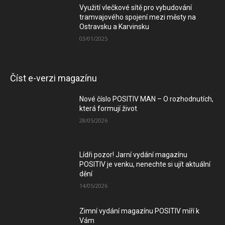
Využití vlečkové sítě pro vybudování
tramvajového spojení mezi městy na
Ostravsku a Karvinsku
03/01/2025
Číst e-verzi magazínu
Nové číslo POSITIV MAN – O rozhodnutích,
která formují život
28/05/2026
Lídři pozor! Jarní vydání magazínu
POSITIV je venku, nenechte si ujít aktuální
dění
14/05/2026
Zimní vydání magazínu POSITIV míří k
Vám