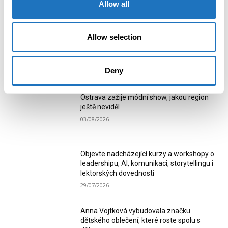
Allow all
1
2
Allow selection
Deny
MOST READ
Ostrava zažije módní show, jakou region
ještě neviděl
03/08/2026
Objevte nadcházející kurzy a workshopy o
leadershipu, AI, komunikaci, storytellingu i
lektorských dovedností
29/07/2026
Anna Vojtková vybudovala značku
dětského oblečení, které roste spolu s