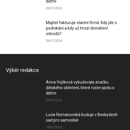
dětmi
28/07/2026
Majitel fakturuje vlastní firmě. Kdy jde o
podnikání a kdy už hrozí doměření
odvodů?
28/07/2026
Výběr redakce
Anna Vojtková vybudovala značku
dětského oblečení, které roste spolu s
dětmi
28/07/2026
Lucie Romanovská buduje v Beskydech
sad pro samosběr
16/07/2026