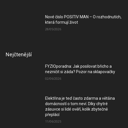
Nové číslo POSITIV MAN – O rozhodnutích,
která formují život
28/05/2026
Nejčtenější
FYZIOporadna: Jak posilovat břicho a
nezničit si záda? Pozor na sklapovačky
02/06/2026
Elektřina je teď často zdarma a většina
domácností o tom neví. Díky chytré
zásuvce si lidé ověří, kolik zbytečně
přeplácí
11/06/2025