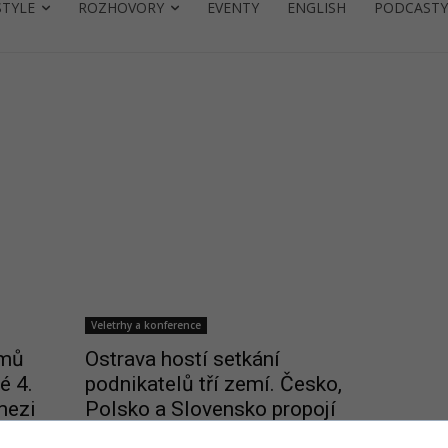
STYLE
ROZHOVORY
EVENTY
ENGLISH
PODCASTY
MO
Veletrhy a konference
omů
Ostrava hostí setkání
é 4.
podnikatelů tří zemí. Česko,
mezi
Polsko a Slovensko propojí
byznys, regiony i budoucí vize