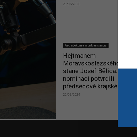
29/06/2026
Architektura a urbanismus
Hejtmanem
Moravskoslezského kraje 
stane Josef Bělica. Jeho
nominaci potvrdili
předsedové krajské koalic
22/03/2024