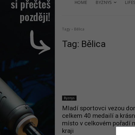
HOME
BYZNYS
LIFE
Tagy
Bělica
Tag:
Bělica
Byznys
Mladí sportovci vezou d
celkem 40 medailí a krásn
místo v celkovém pořadí 
kraji