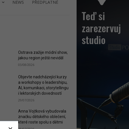
NEWS
PŘEDPLATNÉ
ST READ
Ostrava zažije módní show,
jakou region ještě neviděl
03/08/2026
Objevte nadcházející kurzy
a workshopy o leadershipu,
AI, komunikaci, storytellingu
i lektorských dovedností
29/07/2026
Anna Vojtková vybudovala
značku dětského oblečení,
které roste spolu s dětmi
28/07/2026