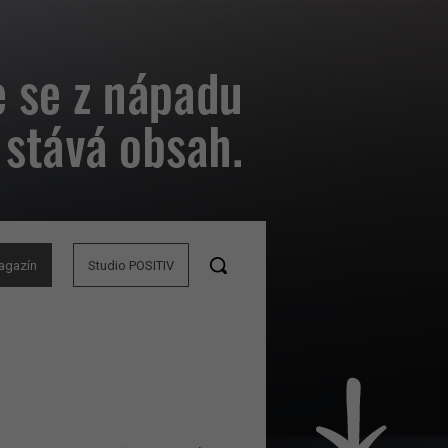
agazín
Studio POSITIV