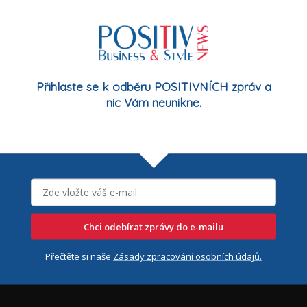
14/04/2026
Přihlaste se k odběru POSITIVNÍCH zpráv a
nic Vám neunikne.
se
e
Chci odebírat zprávy do e-mailu
Přečtěte si naše
Zásady zpracování osobních údajů.