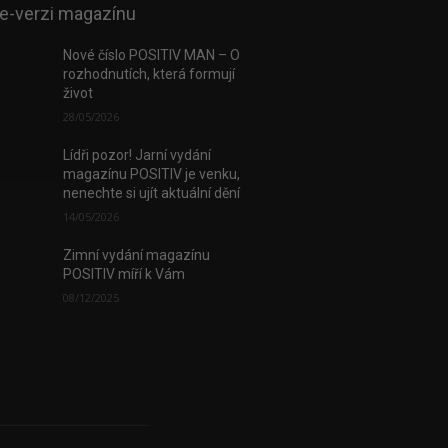
 e-verzi magazínu
Nové číslo POSITIV MAN – O
rozhodnutích, která formují
život
28/05/2026
Lídři pozor! Jarní vydání
magazínu POSITIV je venku,
nenechte si ujít aktuální dění
14/05/2026
Zimní vydání magazínu
POSITIV míří k Vám
08/12/2025