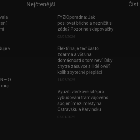
Nejčtenější
Číst
vala
FYZIOporadna: Jak
ení,
posilovat břicho a nezničit si
tmi
záda? Pozor na sklapovačky
02/06/2026
uje v
Elektřina je teď často
zdarma a většina
domácností o tom neví. Díky
chytré zásuvce si lidé ověří,
kolik zbytečně přeplácí
AN – O
11/06/2025
rmují
Využití vlečkové sítě pro
vybudování tramvajového
spojení mezi městy na
Ostravsku a Karvinsku
03/01/2025