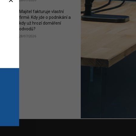
Majitel fakturuje vlastní
firmě. Kdy jde o podnikání a
kdy už hrozí doměření
odvodů?
28/07/2026