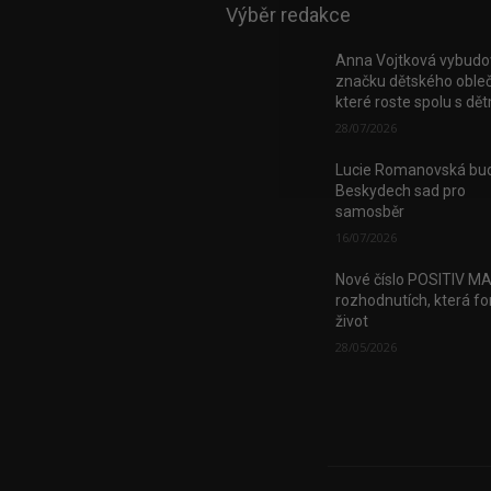
Výběr redakce
Anna Vojtková vybudo
značku dětského obleč
které roste spolu s dě
28/07/2026
Lucie Romanovská bud
Beskydech sad pro
samosběr
16/07/2026
Nové číslo POSITIV M
rozhodnutích, která fo
život
28/05/2026