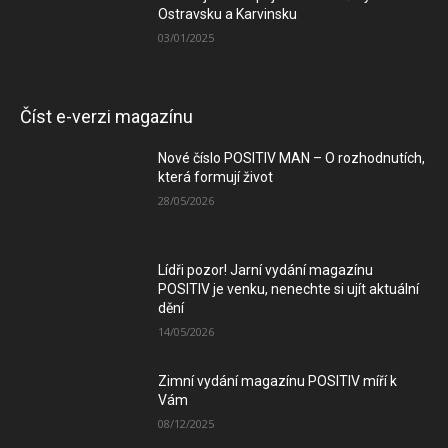
Ostravsku a Karvinsku
03/01/2025
Číst e-verzi magazínu
Nové číslo POSITIV MAN – O rozhodnutích,
která formují život
28/05/2026
Lídři pozor! Jarní vydání magazínu
POSITIV je venku, nenechte si ujít aktuální
dění
14/05/2026
Zimní vydání magazínu POSITIV míří k
Vám
08/12/2025