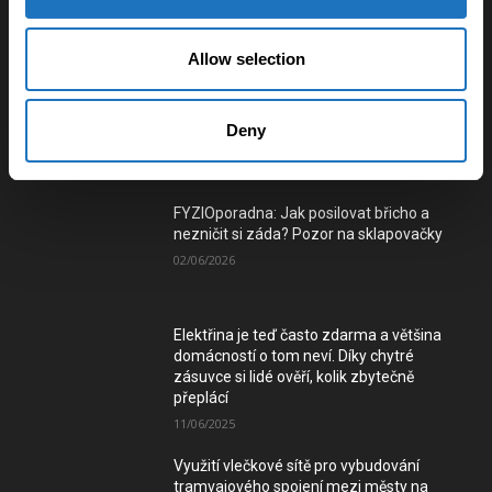
Nové číslo POSITIV MAN – O rozhodnutích,
která formují život
Allow selection
28/05/2026
Deny
Nejčtenější
FYZIOporadna: Jak posilovat břicho a
nezničit si záda? Pozor na sklapovačky
02/06/2026
Elektřina je teď často zdarma a většina
domácností o tom neví. Díky chytré
zásuvce si lidé ověří, kolik zbytečně
přeplácí
11/06/2025
Využití vlečkové sítě pro vybudování
tramvajového spojení mezi městy na