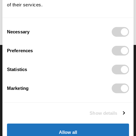
of their services.
Objednat
Consent
Necessary
Selection
Preferences
Výběr redakce
Statistics
Anna Vojtková vybudovala značku
dětského oblečení, které roste spolu s
dětmi
Marketing
28/07/2026
Lucie Romanovská buduje v Beskydech
Show details
sad pro samosběr
16/07/2026
Allow all