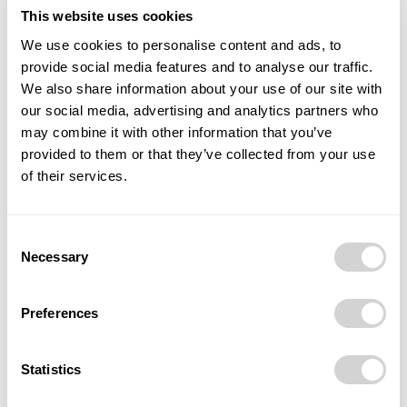
This website uses cookies
v bezprostřední blízkosti centra města, s výbornou
dostupností MHD a dostatečnou parkovací kapacitou.
We use cookies to personalise content and ads, to
provide social media features and to analyse our traffic.
We also share information about your use of our site with
Co je však bezpochyby největší přidanou hodnotou, to
our social media, advertising and analytics partners who
je tým lidí, který se pro klienta a jeho projekt nadchne
may combine it with other information that you’ve
a pro úspěšnou realizaci udělá maximum. Příště tým
provided to them or that they’ve collected from your use
představíme.
of their services.
Text: Miriam Lehocká
Consent
Necessary
Foto: Černá louka
Selection
Preferences
TAGS
Černá louka
konference
Loděnice
OSTRAVAINFO!!!
ReFashanda
veletrhy
výstavy
Statistics