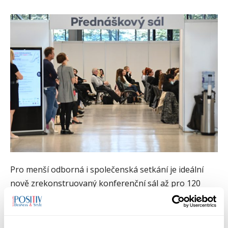
Pro menší odborná i společenská setkání je ideální
nově zrekonstruovaný konferenční sál až pro 120
osob, s bezbariérovým výtahem, funkčním foyer a
samostatným vstupem. V pavilonu A tak může
probíhat i několik na sobě nezávislých akcí. Vše