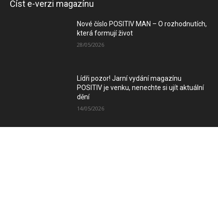
Číst e-verzi magazínu
Nové číslo POSITIV MAN – O rozhodnutích,
která formují život
28/05/2026
Lídři pozor! Jarní vydání magazínu
POSITIV je venku, nenechte si ujít aktuální
dění
14/05/2026
Zimní vydání magazínu POSITIV míří k
Vám
08/12/2025