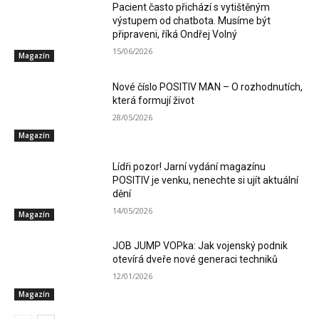
Pacient často přichází s vytištěným
výstupem od chatbota. Musíme být
připraveni, říká Ondřej Volný
15/06/2026
Magazín
Nové číslo POSITIV MAN – O rozhodnutích,
která formují život
28/05/2026
Magazín
Lídři pozor! Jarní vydání magazínu
POSITIV je venku, nenechte si ujít aktuální
dění
14/05/2026
Magazín
JOB JUMP VOPka: Jak vojenský podnik
otevírá dveře nové generaci techniků
12/01/2026
Magazín