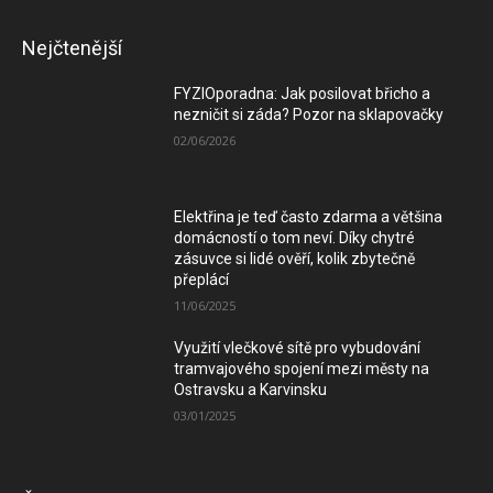
Nejčtenější
FYZIOporadna: Jak posilovat břicho a
nezničit si záda? Pozor na sklapovačky
02/06/2026
Elektřina je teď často zdarma a většina
domácností o tom neví. Díky chytré
zásuvce si lidé ověří, kolik zbytečně
přeplácí
11/06/2025
Využití vlečkové sítě pro vybudování
tramvajového spojení mezi městy na
Ostravsku a Karvinsku
03/01/2025