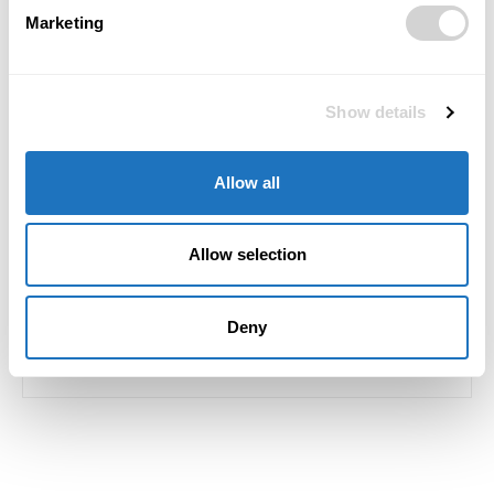
Marketing
Show details
Předchozí článek
Další článek
Krnov navštívila knížata z
62. Zlatá Tretra Ostrava –
Lichtenštejna
bude to show – ohlášené
Allow all
hvězdy v top formě
Allow selection
Deny
Kristýna Szabová
RELATED ARTICLES