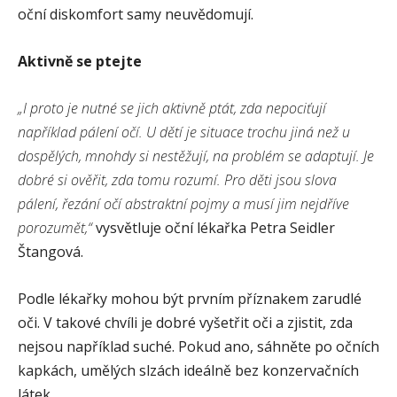
oční diskomfort samy neuvědomují.
Aktivně se ptejte
„I proto je nutné se jich aktivně ptát, zda nepociťují
například pálení očí. U dětí je situace trochu jiná než u
dospělých, mnohdy si nestěžují, na problém se adaptují. Je
dobré si ověřit, zda tomu rozumí. Pro děti jsou slova
pálení, řezání očí abstraktní pojmy a musí jim nejdříve
porozumět,“
vysvětluje oční lékařka Petra Seidler
Štangová.
Podle lékařky mohou být prvním příznakem zarudlé
oči. V takové chvíli je dobré vyšetřit oči a zjistit, zda
nejsou například suché. Pokud ano, sáhněte po očních
kapkách, umělých slzách ideálně bez konzervačních
látek.