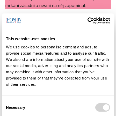
mrkání zásadní a nesmí na něj zapomínat.
Jak ale efektivně zkrátit čas strávený ve virtuálním
světě? Odložte zákazy a zkuste jinou taktiku. Pokuste
se s dětmi dohodnout na pravidlech. Je pochopitelné,
This website uses cookies
že vaše ratolesti dají přednost hrám na počítači před
domácími úkoly. Než abyste jim ovšem přikazovali
We use cookies to personalise content and ads, to
provide social media features and to analyse our traffic.
okamžité vypnutí, zkuste se s nimi nejdříve rozumně
We also share information about your use of our site with
domluvit a vymezte si čas, který děti můžou strávit u
our social media, advertising and analytics partners who
monitoru. Také je dobré, aby se děti samy aktivně
may combine it with other information that you’ve
zapojily do pravidelných kontrol času stráveného
provided to them or that they’ve collected from your use
na mobilu pomocí aplikací. Limity času u obrazovky
of their services.
představují skvělý způsob, jak vyvážit online návyky
v rodině. Možná vám to bude připadat jako šílenost,
Consent
ale připravte si společnou dohodu, která bude platit
Necessary
Selection
pro všechny členy rodiny.