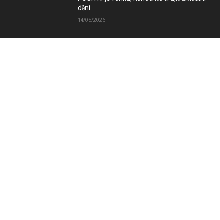
dění
14/05/2026
Zimní vydání magazínu POSITIV míří k
Vám
08/12/2025
SLEDUJTE NÁS