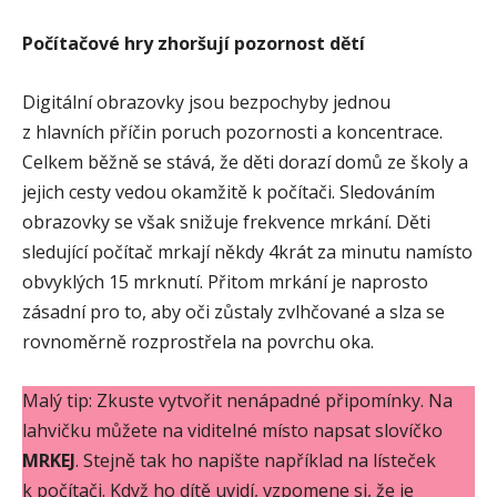
Počítačové hry zhoršují pozornost dětí
Digitální obrazovky jsou bezpochyby jednou
z hlavních příčin poruch pozornosti a koncentrace.
Celkem běžně se stává, že děti dorazí domů ze školy a
jejich cesty vedou okamžitě k počítači. Sledováním
obrazovky se však snižuje frekvence mrkání. Děti
sledující počítač mrkají někdy 4krát za minutu namísto
obvyklých 15 mrknutí. Přitom mrkání je naprosto
zásadní pro to, aby oči zůstaly zvlhčované a slza se
rovnoměrně rozprostřela na povrchu oka.
Malý tip: Zkuste vytvořit nenápadné připomínky. Na
lahvičku můžete na viditelné místo napsat slovíčko
MRKEJ
. Stejně tak ho napište například na lísteček
k počítači. Když ho dítě uvidí, vzpomene si, že je