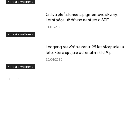
Zdraví a wellness
Citlivá pleť, slunce a pigmentové skvrny.
Letní péče už dávno není jen o SPF
31/05/2026
Zdraví a wellness
Leogang otevírá sezonu: 25 let bikeparku a
léto, které spojuje adrenalin i klid Alp
25/04/2026
Zdraví a wellness