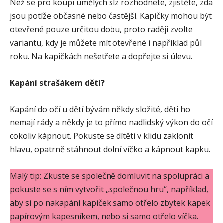
Než se pro koupi umělých slz rozhodnete, zjistěte, zda
jsou potíže občasné nebo častější. Kapičky mohou být
otevřené pouze určitou dobu, proto raději zvolte
variantu, kdy je můžete mít otevřené i například půl
roku. Na kapičkách nešetřete a dopřejte si úlevu.
Kapání strašákem dětí?
Kapání do očí u dětí bývám někdy složité, děti ho
nemají rády a někdy je to přímo nadlidský výkon do očí
cokoliv kápnout. Pokuste se dítěti v klidu zaklonit
hlavu, opatrně stáhnout dolní víčko a kápnout kapku.
Malý tip: Zkuste se společně domluvit na spolupráci a
pokuste se s ním vytvořit „společnou hru“, například,
aby si po nakapání kapiček samo otřelo zbytek kapek
papírovým kapesníkem, nebo si samo otřelo víčka.