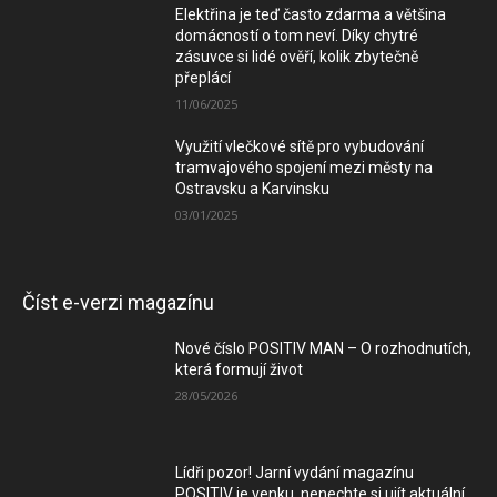
Elektřina je teď často zdarma a většina
domácností o tom neví. Díky chytré
zásuvce si lidé ověří, kolik zbytečně
přeplácí
11/06/2025
Využití vlečkové sítě pro vybudování
tramvajového spojení mezi městy na
Ostravsku a Karvinsku
03/01/2025
Číst e-verzi magazínu
Nové číslo POSITIV MAN – O rozhodnutích,
která formují život
28/05/2026
Lídři pozor! Jarní vydání magazínu
POSITIV je venku, nenechte si ujít aktuální