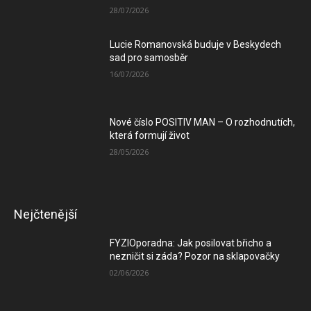
28/07/2026
Lucie Romanovská buduje v Beskydech
sad pro samosběr
16/07/2026
Nové číslo POSITIV MAN – O rozhodnutích,
která formují život
28/05/2026
Nejčtenější
FYZIOporadna: Jak posilovat břicho a
nezničit si záda? Pozor na sklapovačky
02/06/2026