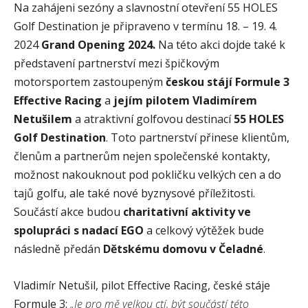
Na zahájeni sezóny a slavnostní otevření 55 HOLES
Golf Destination
je připraveno v termínu 18. – 19. 4.
2024
Grand Opening 2024.
Na této akci dojde také k
představení partnerství mezi špičkovým
motorsportem zastoupeným
českou stájí Formule 3
Effective Racing
a
jejím pilotem Vladimírem
Netušilem
a atraktivní golfovou destinací
55 HOLES
Golf Destination
. Toto partnerství přinese klientům,
členům a partnerům nejen společenské kontakty,
možnost nakouknout pod pokličku velkých cen a do
tajů golfu, ale také nové byznysové příležitosti.
Součástí akce budou
charitativní aktivity ve
spolupráci s nadací EGO
a celkový výtěžek bude
následně předán
Dětskému domovu v Čeladné
.
Vladimír Netušil, pilot Effective Racing, české stáje
Formule 3:
„Je pro mě velkou ctí, být součástí této