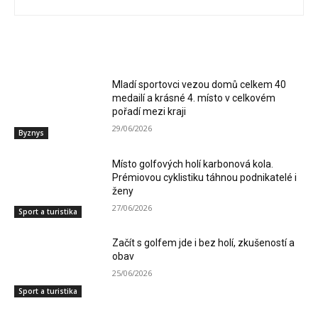
RELATED ARTICLES
Mladí sportovci vezou domů celkem 40
medailí a krásné 4. místo v celkovém
pořadí mezi kraji
29/06/2026
Byznys
Místo golfových holí karbonová kola.
Prémiovou cyklistiku táhnou podnikatelé i
ženy
27/06/2026
Sport a turistika
Začít s golfem jde i bez holí, zkušeností a
obav
25/06/2026
Sport a turistika