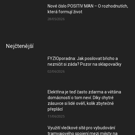
Nové číslo POSITIV MAN – O rozhodnutích,
která formují život
28/05/2026
Nejčtenější
FYZIOporadna: Jak posilovat břicho a
nezničit si záda? Pozor na sklapovačky
02/06/2026
Elektřina je teď často zdarma a většina
domácností o tom neví. Díky chytré
zásuvce si lidé ověří, kolik zbytečně
přeplácí
11/06/2025
Využití vlečkové sítě pro vybudování
tramvajového spojení mezi městy na