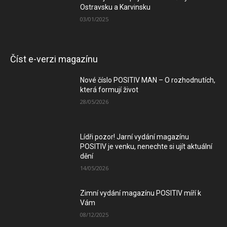
Ostravsku a Karvinsku
03/01/2025
Číst e-verzi magazínu
Nové číslo POSITIV MAN – O rozhodnutích,
která formují život
28/05/2026
Lídři pozor! Jarní vydání magazínu
POSITIV je venku, nenechte si ujít aktuální
dění
14/05/2026
Zimní vydání magazínu POSITIV míří k
Vám
08/12/2025