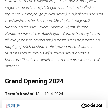
cestovního ruchu v našem kraji. Rozhodně vítáme, že se
region bude pyšnit největší golfovou destinací v České
republice. Propojení golfových areálů je důležitým počinem
v cestovním ruchu, který pomůže zlepšit image naší
turistické destinace Severní Morava. Věřím, že tato
významná investice v oblasti golfové infrastruktury k nám
přiláká ještě více návštěvníků a posílí nejen naši pozici na
mapě golfových destinací, ale i povědomí o destinaci
Severní Morava jako o skvělé dovolenkové oblasti s
bohatou sítí služeb a kvalitním zázemím pro volnočasové
aktivity.“
Grand Opening 2024
Termín konání:
18. – 19. 4. 2024
Místo konání:
Prosper Golf Resort Čeladná / Golf Ski