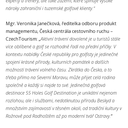
experty a trenéry, ale také zázemí, které splňuje vysoké
nároky zahraniční i tuzemské golfové klienty.“
Mgr. Veronika Janečková, ředitelka odboru produkt
managementu, Česká centrála cestovního ruchu –
CzechTourism: „
Aktivní trávení dovolené je u turistů stále
více oblíbené a golf se rozhodně řadí na přední příčky. V
kontextu nabídky České republiky pro golfisty je jedinečné
spojení krásné přírody, kulturních památek a dalších
možností trávení volného času. Zkrátka do Česka, a to
třeba přímo na Severní Moravu, může přijet celá rodina
společně a každý si najde to své. Jedinečná golfová
destinace 55 Holes Golf Destination je unikátní nejenom
rozlohou, ale i službami, nedotknutou přírodu Beskyd a
množstvím zajímavostí v těsném okolí, od tradiční kultury v
Rožnově pod Radhoštěm až po moderní tvář Ostravy.
“