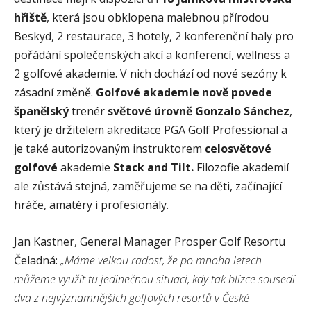
hřiště
, která jsou obklopena malebnou přírodou
Beskyd, 2 restaurace, 3 hotely, 2 konferenční haly pro
pořádání společenských akcí a konferencí, wellness a
2 golfové akademie. V nich dochází od nové sezóny k
zásadní změně.
Golfové akademie nově povede
španělský
trenér
světové úrovně Gonzalo Sánchez
,
který je držitelem akreditace PGA Golf Professional a
je také autorizovaným instruktorem
celosvětové
golfové
akademie
Stack and Tilt.
Filozofie akademií
ale zůstává stejná, zaměřujeme se na děti, začínající
hráče, amatéry i profesionály.
Jan Kastner, General Manager Prosper Golf Resortu
Čeladná:
„Máme velkou radost, že po mnoha letech
můžeme využít tu jedinečnou situaci, kdy tak blízce sousedí
dva z nejvýznamnějších golfových resortů v České