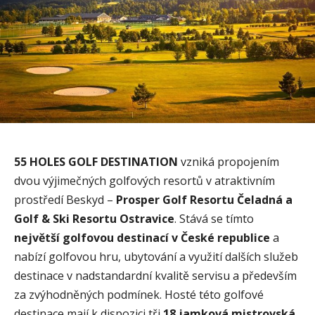
55 HOLES GOLF
DESTINATION
vzniká propojením
dvou výjimečných golfových resortů v atraktivním
prostředí Beskyd –
Prosper Golf Resortu Čeladná a
Golf & Ski Resortu Ostravice
. Stává se tímto
největší golfovou destinací v České republice
a
nabízí golfovou hru, ubytování a využití dalších služeb
destinace v nadstandardní kvalitě servisu a především
za zvýhodněných podmínek. Hosté této golfové
destinace mají k dispozici tři
18 jamková mistrovská