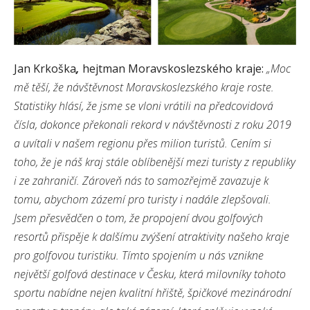
Jan Krkoška
,
hejtman Moravskoslezského kraje:
„Moc
mě těší, že návštěvnost Moravskoslezského kraje roste.
Statistiky hlásí, že jsme se vloni vrátili na předcovidová
čísla, dokonce překonali rekord v návštěvnosti z roku 2019
a uvítali v našem regionu přes milion turistů. Cením si
toho, že je náš kraj stále oblíbenější mezi turisty z republiky
i ze zahraničí. Zároveň nás to samozřejmě zavazuje k
tomu, abychom zázemí pro turisty i nadále zlepšovali.
Jsem přesvědčen o tom, že propojení dvou golfových
resortů přispěje k dalšímu zvýšení atraktivity našeho kraje
pro golfovou turistiku. Tímto spojením u nás vznikne
největší golfová destinace v Česku, která milovníky tohoto
sportu nabídne nejen kvalitní hřiště, špičkové mezinárodní