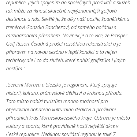
republice. Jejich spojením do společných produktů a služeb
tak může vzniknout skutečně nejvýznamnější golfová
destinace u nás. Skvělé je, že díky naší posile, španělskému
trenérovi Gonzálo Sanchezovi, od samého počátku s
mezinárodním přesahem. Novinek je o to více, že Prosper
Golf Resort Čeladná prošel rozsáhlou rekonstrukcí a je
připraven na novou sezónu v lepší kondici a to nejen
technicky ale i co do služeb, které nabízí golfistům i jiným
hostům.“
„Severní Morava a Slezsko je regionem
,
který spojuje
historii, kulturu, průmyslové dědictví a krásnou přírodu.
Toto místo nabízí turistům mnoho možností pro
objevování bohatého kulturního dědictví a prožívání
přírodních krás Moravskoslezského kraje. Ostrava je město
kultury a sportu, které pravidelně hostí největší akce v
České republice. Nedílnou součástí regionu je také 7