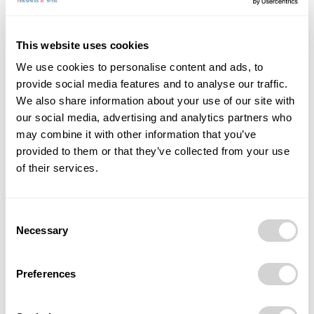
Resort Ostravice
This website uses cookies
Tisková konference:
18. 4. 2024 od 12.00 hod. (místo
We use cookies to personalise content and ads, to
konání: Golf & Ski Resort Ostravice)
provide social media features and to analyse our traffic.
We also share information about your use of our site with
Mluvčí na tiskové konferenci:
our social media, advertising and analytics partners who
may combine it with other information that you’ve
• Jan Kastner a Slavomír Dufek (Prosper Golf Resort
provided to them or that they’ve collected from your use
Čeladná a Golf & Ski Resort Čeladná)
of their services.
• Ing. Šárka Šimoňáková, náměstkyně hejtmana MS
Consent
kraje pro cestovní ruch
Necessary
Selection
• Petr Koudela, ředitel Destinace Severní Morava
Preferences
• Veronika Janečková, marketingová ředitelka
CzechTourismu