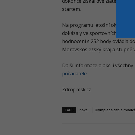
dokonce získal dvě zlaté medaile,
startem.
Na programu letošní olympiády by
dokázaly ve sportovních zápolen
hodnocení s 252 body ovládla do
Moravskoslezský kraj a stupně ví
Další informace o akci i všechny
pořadatele
.
Zdroj: msk.cz
TAGS
hokej
Olympiáda dětí a mláde