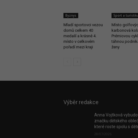
Byznys
Sport a turistik
Mladí sportovci vezou
Místo golfovýc
domů celkem 40
karbonová kol
medailí a krásné 4.
Prémiovou cykl
místo v celkovém
táhnou podnika
pořadí mezi kraji
ženy
Výběr redakce
Anna Vojtková vybudo
značku dětského obleč
které roste spolu s dě
28/07/2026