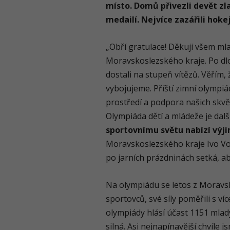
místo. Domů přivezli devět zl
medailí. Nejvíce zazářili hoke
„Obří gratulace! Děkuji všem ml
Moravskoslezského kraje. Po dlo
dostali na stupeň vítězů. Věřím, 
vybojujeme. Příští zimní olympi
prostředí a podpora našich skvěl
Olympiáda dětí a mládeže je da
sportovnímu světu nabízí výj
Moravskoslezského kraje Ivo Von
po jarních prázdninách setká, a
Na olympiádu se letos z Moravs
sportovců, své síly poměřili s v
olympiády hlásí účast 1151 mlad
silná. Asi nejnapínavější chvíle 