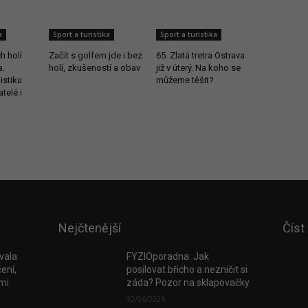
a
Sport a turistika
Sport a turistika
h holí
Začít s golfem jde i bez
65. Zlatá tretra Ostrava
a.
holí, zkušeností a obav
již v úterý. Na koho se
istiku
můžeme těšit?
telé i
Nejčtenější
Číst
vala
FYZIOporadna: Jak
ení,
posilovat břicho a nezničit si
tmi
záda? Pozor na sklapovačky
02/06/2026