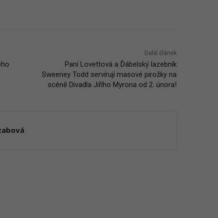
Další článek
ého
Paní Lovettová a Ďábelský lazebník
Sweeney Todd servírují masové pirožky na
scéně Divadla Jiřího Myrona od 2. února!
Szabová