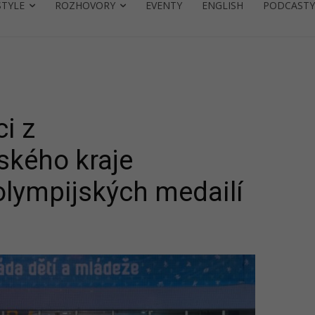
STYLE
ROZHOVORY
EVENTY
ENGLISH
PODCASTY
i z
ského kraje
 olympijských medailí