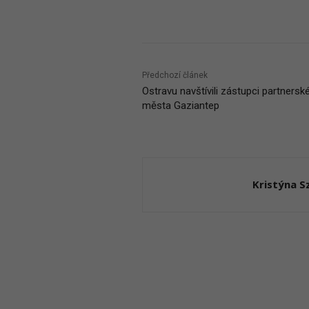
Podíl
Předchozí článek
Ostravu navštívili zástupci partnersk
města Gaziantep
Kristýna 
RELATED ARTICLES