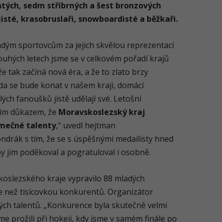
atých, sedm stříbrných a šest bronzových
jisté, krasobruslaři, snowboardisté a běžkaři.
adým sportovcům za jejich skvělou reprezentaci
uhých letech jsme se v celkovém pořadí krajů
že tak začíná nová éra, a že to zlato brzy
áda se bude konat v našem kraji, domácí
ých fanoušků jistě udělají své. Letošní
lším důkazem, že
Moravskoslezský kraj
imečné talenty
,“ uvedl hejtman
drák s tím, že se s úspěšnými medailisty hned
by jim poděkoval a pogratuloval i osobně.
koslezského kraje vypravilo 88 mladých
íce než tisícovkou konkurentů. Organizátor
ých talentů. „Konkurence byla skutečně velmi
jsme prožili při hokeji, kdy jsme v samém finále po