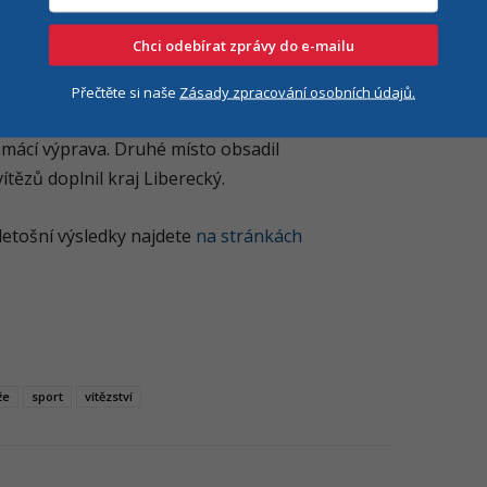
 a to za klasický sprint a závod s intervalovým
Chci odebírat zprávy do e-mailu
lo 10 sportů a 26 disciplín. Pouze tři kraje
Přečtěte si naše
Zásady zpracování osobních údajů.
ích překonat hranici 200 bodů. Celkové
mácí výprava. Druhé místo obsadil
tězů doplnil kraj Liberecký.
 letošní výsledky najdete
na stránkách
že
sport
vítězství