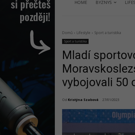
HOME
BYZNYS
LIFE
Domů
Lifestyle
Sport a turistika
Sport a turistika
Mladí sportovc
Moravskoslez
vybojovali 50
Od
Kristýna Szabová
27/01/2023