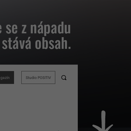
agazín
Studio POSITIV