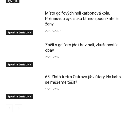
Byznys
Místo golfových holí karbonová kola.
Prémiovou cyklistiku táhnou podnikatelé i
ženy
27/06/2026
Sport a turistika
Začít s golfem jde i bez holí, zkušeností a
obav
25/06/2026
Sport a turistika
65. Zlatá tretra Ostrava již v úterý. Na koho
se můžeme těšit?
15/06/2026
Sport a turistika