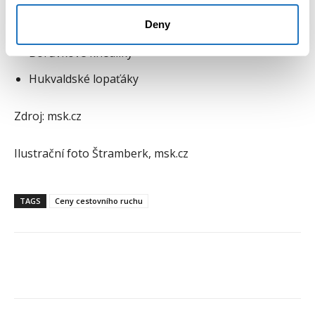
Bobroty
Deny
Pečené koleno z Rohova
Borůvkové knedlíky
Hukvaldské lopaťáky
Zdroj: msk.cz
Ilustrační foto Štramberk, msk.cz
TAGS
Ceny cestovního ruchu