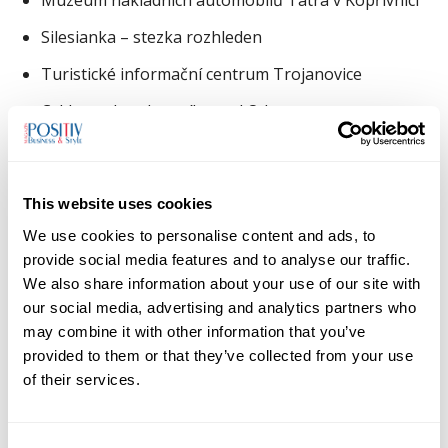
Muzeum nákladních automobilů Tatra v Kopřivnici
Silesianka – stezka rozhleden
Turistické informační centrum Trojanovice
Cyklostezka v Jeseníku nad Odrou
Kategorie III: Nejoblíbenější turistická
trasa či naučná stezka
This website uses cookies
Moravskoslezského kraje 2021
We use cookies to personalise content and ads, to
provide social media features and to analyse our traffic.
Prales Mionší – vycházková trasa s průvodcem
We also share information about your use of our site with
Pohádková stezka ke Krtečkově studánce
our social media, advertising and analytics partners who
may combine it with other information that you’ve
Břidlicová stezka
provided to them or that they’ve collected from your use
of their services.
Turistická trasa na Velký Roudný
Permoníkova stezka