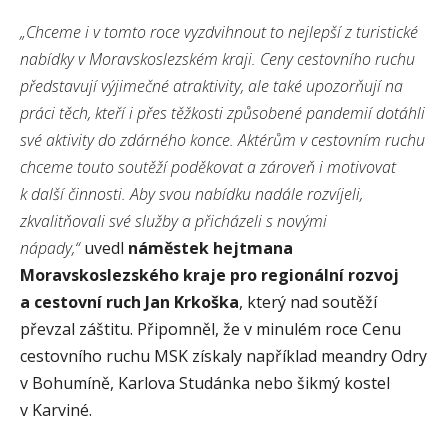
„Chceme i v tomto roce vyzdvihnout to nejlepší z turistické
nabídky v Moravskoslezském kraji. Ceny cestovního ruchu
představují výjimečné atraktivity, ale také upozorňují na
práci těch, kteří i přes těžkosti způsobené pandemií dotáhli
své aktivity do zdárného konce. Aktérům v cestovním ruchu
chceme touto soutěží
poděkovat a
zároveň i motivovat
k další činnosti. Aby svou nabídku nadále rozvíjeli,
zkvalitňovali své služby a přicházeli s novými
nápady,“
uvedl
náměstek hejtmana
Moravskoslezského kraje pro regionální rozvoj
a cestovní ruch Jan Krkoška
, který nad soutěží
převzal záštitu. Připomněl, že v minulém roce Cenu
cestovního ruchu MSK získaly například meandry Odry
v Bohumíně, Karlova Studánka nebo šikmý kostel
v Karviné.