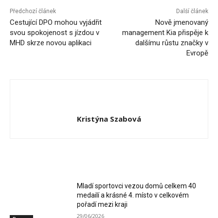
Předchozí článek
Další článek
Cestující DPO mohou vyjádřit
Nově jmenovaný
svou spokojenost s jízdou v
management Kia přispěje k
MHD skrze novou aplikaci
dalšímu růstu značky v
Evropě
Kristýna Szabová
RELATED ARTICLES
Mladí sportovci vezou domů celkem 40
medailí a krásné 4. místo v celkovém
pořadí mezi kraji
29/06/2026