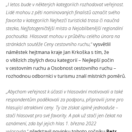
„I letos bude v některých kategoriích rozhodovat veřejnost.
Lidé mohou z pěti nominovaných finalistů označit svého
favorita v kategoriích Nejhezčí turistická trasa či naučná
stezka, Nejfotogeničtější místo a Nejoblíbenější regionální
pochoutka. Hlasovat mohou v průběhu celého února na
stránkách soutěže Ceny cestovního ruchu,“
vysvětlil
náměstek hejtmana kraje Jan Krkoška s tím, že
o vítězích zbylých dvou kategorií – Nejlepší počin
v cestovním ruchu a Osobnost cestovního ruchu –
rozhodnou odborníci v turismu znalí místních poměrů.
„Abychom veřejnost k účasti v hlasování motivovali a také
respondentům poděkovali za podporu, připravili jsme pro
hlasující atraktivní ceny. Ty lze získat úplně jednoduše –
stačí hlasovat pro své favority. A pak už stačí jen čekat na
oznámení, zda byl jejich hlas 1. března 2022
vylosován,“
představil novinku tohoto ročníku
Petr