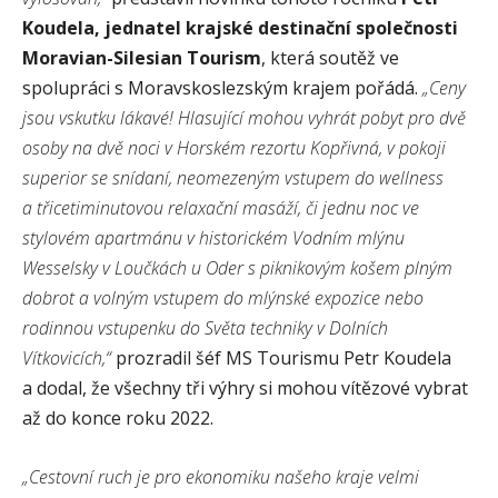
Koudela,
jednatel krajské destinační společnosti
Moravian-Silesian Tourism
, která soutěž ve
spolupráci s Moravskoslezským krajem pořádá.
„Ceny
jsou vskutku lákavé! Hlasující mohou vyhrát pobyt pro dvě
osoby na dvě noci v Horském rezortu Kopřivná, v pokoji
superior se snídaní, neomezeným vstupem do wellness
a třicetiminutovou relaxační masáží, či jednu noc ve
stylovém apartmánu v historickém Vodním mlýnu
Wesselsky v Loučkách u Oder s piknikovým košem plným
dobrot a volným vstupem do mlýnské expozice nebo
rodinnou vstupenku do Světa techniky v Dolních
Vítkovicích,“
prozradil šéf MS Tourismu Petr Koudela
a dodal, že všechny tři výhry si mohou vítězové vybrat
až do konce roku 2022.
„Cestovní ruch je pro ekonomiku našeho kraje velmi