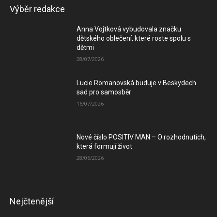
Výběr redakce
Anna Vojtková vybudovala značku
dětského oblečení, které roste spolu s
dětmi
28/07/2026
Lucie Romanovská buduje v Beskydech
sad pro samosběr
16/07/2026
Nové číslo POSITIV MAN – O rozhodnutích,
která formují život
28/05/2026
Nejčtenější