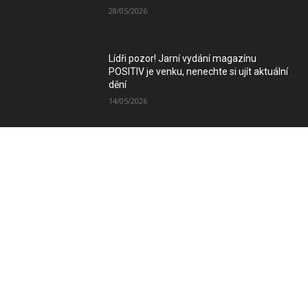
28/05/2026
Lídři pozor! Jarní vydání magazínu
POSITIV je venku, nenechte si ujít aktuální
dění
14/05/2026
Zimní vydání magazínu POSITIV míří k
Vám
08/12/2025