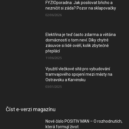
FYZIOporadna: Jak posilovat břicho a
nezničit si záda? Pozor na sklapovačky
02/06/2026
Elektřina je teď často zdarma a většina
domácností o tom neví. Díky chytré
zásuvce si lidé ověří, kolik zbytečně
přeplácí
11/06/2025
Využití vlečkové sítě pro vybudování
tramvajového spojení mezi městy na
Ostravsku a Karvinsku
03/01/2025
Číst e-verzi magazínu
Nové číslo POSITIV MAN – O rozhodnutích,
která formují život