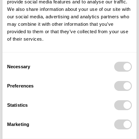
provide social media features and to analyse our traffic.
3. místo – Daniel Orsag na koni Balista z Městské
We also share information about your use of our site with
policie Ostrava
our social media, advertising and analytics partners who
may combine it with other information that you’ve
Zdroj: ostrava.cz
provided to them or that they’ve collected from your use
of their services.
TAGS
kůň
Městská policie Ostrava
Consent
mezinárodní setkání jízdních policií
policie
Necessary
Selection
Policie České republiky
Preferences
Statistics
Marketing
Předchozí článek
Další článek
Klub Parník navštíví
Bohumín během léta šperkuje