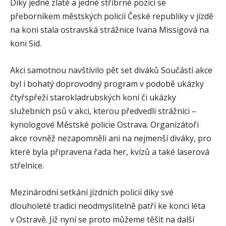
Díky jedné zlaté a jedné stříbrné pozici se
přeborníkem městských policií České republiky v jízdě
na koni stala ostravská strážnice Ivana Missigová na
koni Sid.
Akci samotnou navštívilo pět set diváků Součástí akce
byl i bohatý doprovodný program v podobě ukázky
čtyřspřeží starokladrubských koní či ukázky
služebních psů v akci, kterou předvedli strážníci –
kynologové Městské policie Ostrava. Organizátoři
akce rovněž nezapomněli ani na nejmenší diváky, pro
které byla připravena řada her, kvízů a také laserová
střelnice.
Mezinárodní setkání jízdních policií díky své
dlouholeté tradici neodmyslitelně patří ke konci léta
v Ostravě. Již nyní se proto můžeme těšit na další