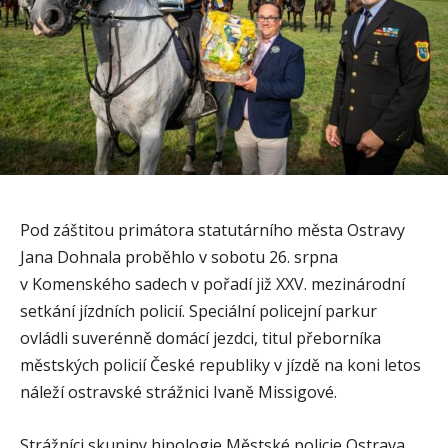
Pod záštitou primátora statutárního města Ostravy
Jana Dohnala proběhlo v sobotu 26. srpna
v Komenského sadech v pořadí již XXV. mezinárodní
setkání jízdních policií. Speciální policejní parkur
ovládli suverénně domácí jezdci, titul přeborníka
městských policií České republiky v jízdě na koni letos
náleží ostravské strážnici Ivaně Missigové.
Strážníci skupiny hipologie Městské policie Ostrava