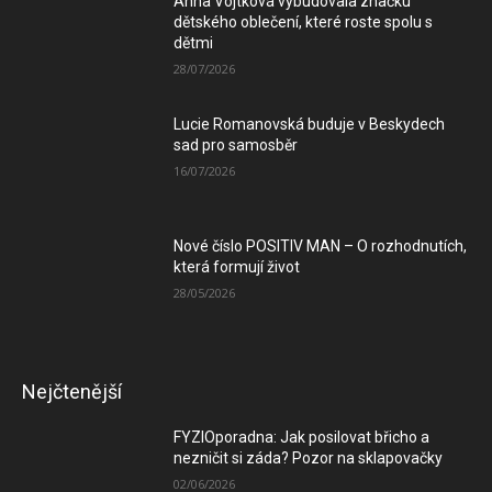
Anna Vojtková vybudovala značku
dětského oblečení, které roste spolu s
dětmi
28/07/2026
Lucie Romanovská buduje v Beskydech
sad pro samosběr
16/07/2026
Nové číslo POSITIV MAN – O rozhodnutích,
která formují život
28/05/2026
Nejčtenější
FYZIOporadna: Jak posilovat břicho a
nezničit si záda? Pozor na sklapovačky
02/06/2026