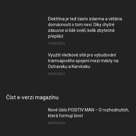
Elektřina je teď často zdarma a většina
domácností o tom neví. Díky chytré
zásuvce si lidé ověří, kolik zbytečně
přeplácí
11/06/2025
Využití vlečkové sítě pro vybudování
tramvajového spojení mezi městy na
Ostravsku a Karvinsku
03/01/2025
Číst e-verzi magazínu
Nové číslo POSITIV MAN – O rozhodnutích,
která formují život
28/05/2026