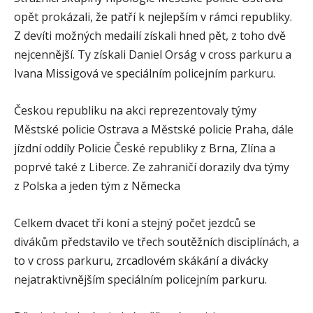
opět prokázali, že patří k nejlepším v rámci republiky.
Z devíti možných medailí získali hned pět, z toho dvě
nejcennější. Ty získali Daniel Orság v cross parkuru a
Ivana Missigová ve speciálním policejním parkuru.
Českou republiku na akci reprezentovaly týmy
Městské policie Ostrava a Městské policie Praha, dále
jízdní oddíly Policie České republiky z Brna, Zlína a
poprvé také z Liberce. Ze zahraničí dorazily dva týmy
z Polska a jeden tým z Německa
Celkem dvacet tři koní a stejný počet jezdců se
divákům představilo ve třech soutěžních disciplínách, a
to v cross parkuru, zrcadlovém skákání a divácky
nejatraktivnějším speciálním policejním parkuru.