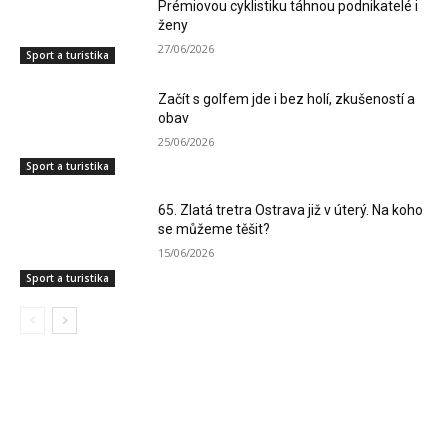
Prémiovou cyklistiku táhnou podnikatelé i
ženy
27/06/2026
Sport a turistika
Začít s golfem jde i bez holí, zkušeností a
obav
25/06/2026
Sport a turistika
65. Zlatá tretra Ostrava již v úterý. Na koho
se můžeme těšit?
15/06/2026
Sport a turistika