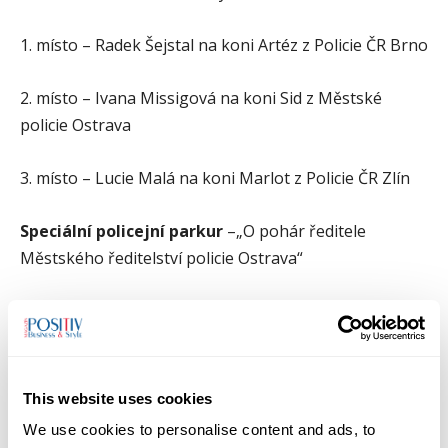
1. místo – Radek Šejstal na koni Artéz z Policie ČR Brno
2. místo – Ivana Missigová na koni Sid z Městské
policie Ostrava
3. místo – Lucie Malá na koni Marlot z Policie ČR Zlín
Speciální policejní parkur
–„O pohár ředitele
Městského ředitelství policie Ostrava“
1. místo – Ivana Missigová na koni Sid z Městské
policie Ostrava
2. místo – Pavel Neuwirth na koni Aurelian z Městské
This website uses cookies
policie Ostrava
We use cookies to personalise content and ads, to