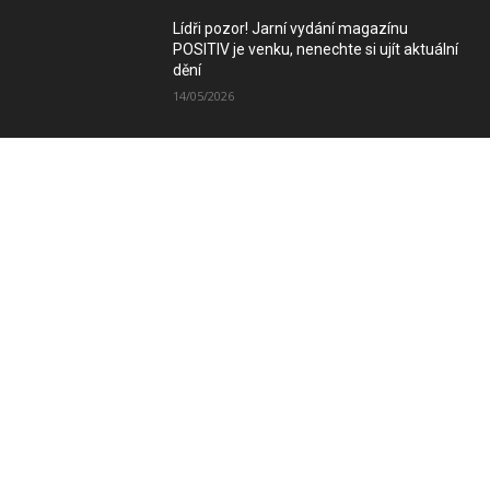
Lídři pozor! Jarní vydání magazínu
POSITIV je venku, nenechte si ujít aktuální
dění
14/05/2026
Zimní vydání magazínu POSITIV míří k
Vám
08/12/2025
SLEDUJTE NÁS