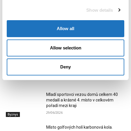
Vladivojna La Chia a natrvalo
dětské venkovní areály
se do něj nastěhuje Janis
Show details
Joplyn
Allow all
Allow selection
Kristýna Szabová
Deny
RELATED ARTICLES
Mladí sportovci vezou domů celkem 40
medailí a krásné 4. místo v celkovém
pořadí mezi kraji
29/06/2026
Byznys
Místo golfových holí karbonová kola.