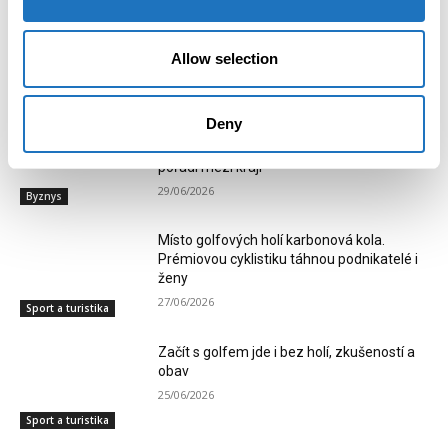
Allow selection
RELATED ARTICLES
Deny
Mladí sportovci vezou domů celkem 40
medailí a krásné 4. místo v celkovém
pořadí mezi kraji
29/06/2026
Byznys
Místo golfových holí karbonová kola.
Prémiovou cyklistiku táhnou podnikatelé i
ženy
27/06/2026
Sport a turistika
Začít s golfem jde i bez holí, zkušeností a
obav
25/06/2026
Sport a turistika