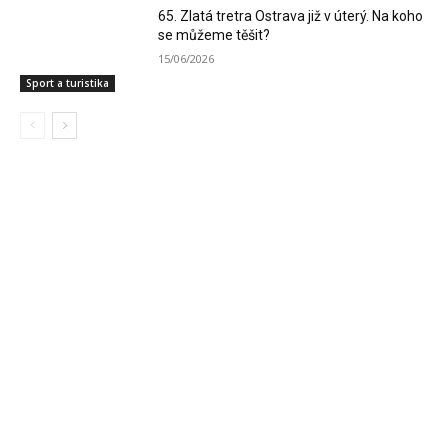
65. Zlatá tretra Ostrava již v úterý. Na koho
se můžeme těšit?
15/06/2026
Sport a turistika