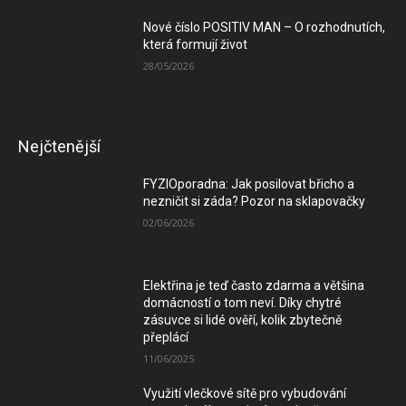
Nové číslo POSITIV MAN – O rozhodnutích,
která formují život
28/05/2026
Nejčtenější
FYZIOporadna: Jak posilovat břicho a
nezničit si záda? Pozor na sklapovačky
02/06/2026
Elektřina je teď často zdarma a většina
domácností o tom neví. Díky chytré
zásuvce si lidé ověří, kolik zbytečně
přeplácí
11/06/2025
Využití vlečkové sítě pro vybudování