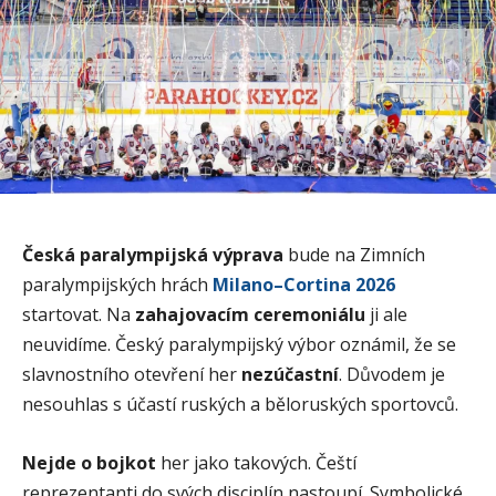
Česká paralympijská výprava
bude na Zimních
paralympijských hrách
Milano–Cortina 2026
startovat. Na
zahajovacím ceremoniálu
ji ale
neuvidíme. Český paralympijský výbor oznámil, že se
slavnostního otevření her
nezúčastní
. Důvodem je
nesouhlas s účastí ruských a běloruských sportovců.
Nejde o bojkot
her jako takových. Čeští
reprezentanti do svých disciplín nastoupí. Symbolické