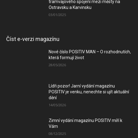
tramvajového spojení mezi městy na
Ostravsku a Karvinsku
03/01/2025
Číst e-verzi magazínu
Nové číslo POSITIV MAN – O rozhodnutích,
která formují život
28/05/2026
Lídři pozor! Jarní vydání magazínu
POSITIV je venku, nenechte si ujít aktuální
dění
14/05/2026
Zimní vydání magazínu POSITIV míří k
Vám
08/12/2025