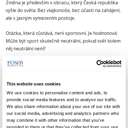
Změna je především v obrazu, který Česká republika
vyšle do světa. Bez vlajkonoše, bez účasti na zahájení,
ale s jasným vymezením postoje.
Otázka, která zůstává, není sportovní. Je hodnotová:
Může být sport skutečně neutrální, pokud svět kolem
něj neutrální není?
Zdroj: TZ
Český paralympijský výbor
foto:
www.parahockey.cz
This website uses cookies
We use cookies to personalise content and ads, to
TAGS
ČPV
hokej
OH
parahockey
paralympiáda
provide social media features and to analyse our traffic.
sport a politika
We also share information about your use of our site with
our social media, advertising and analytics partners who
may combine it with other information that you’ve
provided to them or that they’ve collected from your use