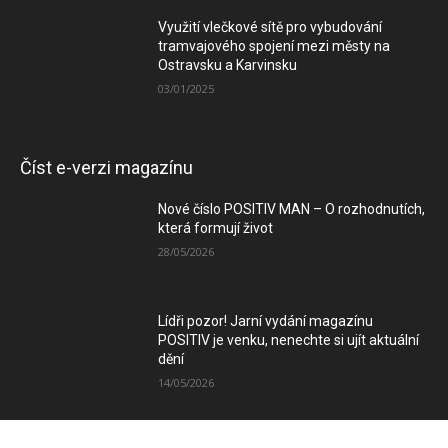
Využití vlečkové sítě pro vybudování
tramvajového spojení mezi městy na
Ostravsku a Karvinsku
03/01/2025
Číst e-verzi magazínu
Nové číslo POSITIV MAN – O rozhodnutích,
která formují život
28/05/2026
Lídři pozor! Jarní vydání magazínu
POSITIV je venku, nenechte si ujít aktuální
dění
14/05/2026
Zimní vydání magazínu POSITIV míří k