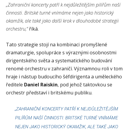
„Zahraniční koncerty patří k nejdůležitějším pilířům naší
činnosti. Britské turné vnímáme nejen jako historický
okamžik, ale také jako další krok v dlouhodobé strategii
orchestru,“
říká.
Tato strategie stojí na kombinaci promyšlené
dramaturgie, spolupráce s výraznými osobnostmi
dirigentského světa a systematického budování
renomé orchestru v zahraničí. Významnou roli v tom
hraje i nástup budoucího šéfdirigenta a uměleckého
ředitele
Daniel Raiskin
, pod jehož taktovkou se
orchestr představí i britskému publiku.
„ZAHRANIČNÍ KONCERTY PATŘÍ K NEJDŮLEŽITĚJŠÍM
PILÍŘŮM NAŠÍ ČINNOSTI. BRITSKÉ TURNÉ VNÍMÁME
NEJEN JAKO HISTORICKÝ OKAMŽIK, ALE TAKÉ JAKO