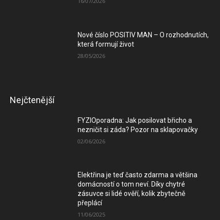
16/07/2026
Nové číslo POSITIV MAN – O rozhodnutích,
která formují život
28/05/2026
Nejčtenější
FYZIOporadna: Jak posilovat břicho a
nezničit si záda? Pozor na sklapovačky
02/06/2026
Elektřina je teď často zdarma a většina
domácností o tom neví. Díky chytré
zásuvce si lidé ověří, kolik zbytečně
přeplácí
11/06/2025