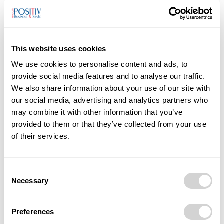
Program nabídne skladby Leoše Janáčka, Maxe
Brucha, Jeana Sibelia a Dmitrije Šostakoviče. Právě
tento dramaturgický mix kombinuje českou hudební
This website uses cookies
tradici s mezinárodně srozumitelným repertoárem.
„Je
pro nás důležité propojit mezinárodní aktivity orchestru s
We use cookies to personalise content and ads, to
domácím publikem a ukázat, v jakém uměleckém
provide social media features and to analyse our traffic.
We also share information about your use of our site with
rozpoložení se JFO vydává do zahraničí,“
doplňuje
Jan
our social media, advertising and analytics partners who
Žemla
.
may combine it with other information that you’ve
provided to them or that they’ve collected from your use
Ostrava na mapě evropské kultury
of their services.
Náměstkyně primátora pro kulturu Lucie
Baránková
Vilamová vnímá britské turné jako další
Consent
důkaz proměny obrazu Ostravy.
„Janáčkova filharmonie
Necessary
Selection
je jedním z nejvýraznějších kulturních ambasadorů města.
Její úspěchy v zahraničí potvrzují, že Ostrava má co
Preferences
nabídnout i v mezinárodním kontextu,“
říká.