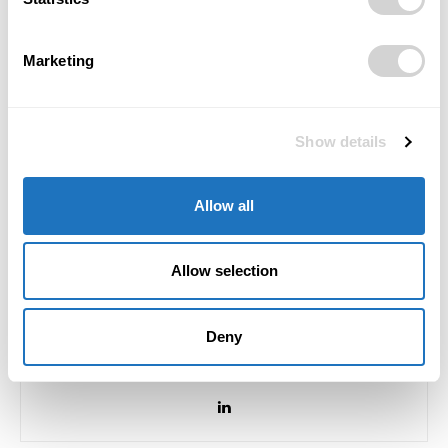
Marketing
Předchozí článek
Další článek
Infekční pavilon Slezské
Zeleň má v Havířově
Show details
nemocnice v Opavě má po
důležitou úlohu
rekonstrukci
Allow all
Allow selection
Monika Ševčíková
Mgr. Monika Ševčíková, redaktorka magazínu POSITIV. Věnuji se
Deny
rozhovorům, příběhům osobností a tématům, která propojují
byznys, společnost a lidský rozměr podnikání.