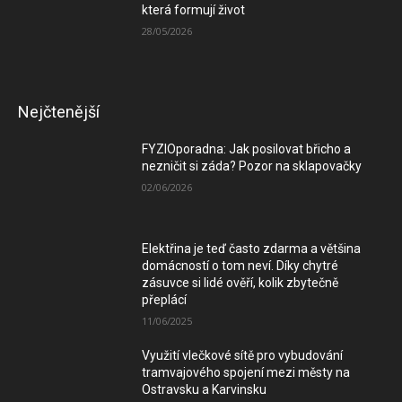
která formují život
28/05/2026
Nejčtenější
FYZIOporadna: Jak posilovat břicho a
nezničit si záda? Pozor na sklapovačky
02/06/2026
Elektřina je teď často zdarma a většina
domácností o tom neví. Díky chytré
zásuvce si lidé ověří, kolik zbytečně
přeplácí
11/06/2025
Využití vlečkové sítě pro vybudování
tramvajového spojení mezi městy na
Ostravsku a Karvinsku