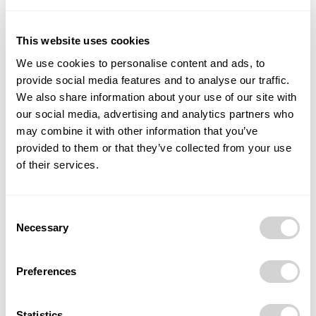
jubilejní ročník SHF.
This website uses cookies
Jednotné vstupné: 200 Kč / 150 Kč (student, senior
We use cookies to personalise content and ads, to
65+, ZTP) / 50 Kč (ZTP/P) / děti do 15 let vstup
provide social media features and to analyse our traffic.
zdarma.
Vstupenky online, aktuality a detailní informace
We also share information about your use of our site with
naleznete na
www.shf.cz
our social media, advertising and analytics partners who
may combine it with other information that you’ve
provided to them or that they’ve collected from your use
Zdroj: ostrava.cz
of their services.
Foto shf.cz
Consent
Necessary
Selection
TAGS
Andrew Marriner
hudba
Jazz
koncert
Kultura
Ostravská univerzita
SHF
Tatra
večery
Velká Polom
Preferences
Statistics