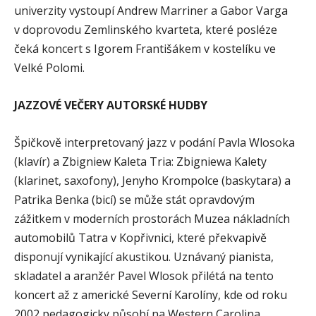
univerzity vystoupí Andrew Marriner a Gabor Varga
v doprovodu Zemlinského kvarteta, které posléze
čeká koncert s Igorem Františákem v kostelíku ve
Velké Polomi.
JAZZOVÉ VEČERY AUTORSKÉ HUDBY
Špičkově interpretovaný jazz v podání Pavla Wlosoka
(klavír) a Zbigniew Kaleta Tria: Zbigniewa Kalety
(klarinet, saxofony), Jenyho Krompolce (baskytara) a
Patrika Benka (bicí) se může stát opravdovým
zážitkem v moderních prostorách Muzea nákladních
automobilů Tatra v Kopřivnici, které překvapivě
disponují vynikající akustikou. Uznávaný pianista,
skladatel a aranžér Pavel Wlosok přilétá na tento
koncert až z americké Severní Karolíny, kde od roku
2002 pedagogicky působí na Western Carolina