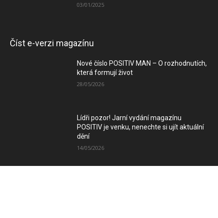
03/01/2025
Číst e-verzi magazínu
Nové číslo POSITIV MAN – O rozhodnutích,
která formují život
28/05/2026
Lídři pozor! Jarní vydání magazínu
POSITIV je venku, nenechte si ujít aktuální
dění
14/05/2026
Zimní vydání magazínu POSITIV míří k
Vám
08/12/2025