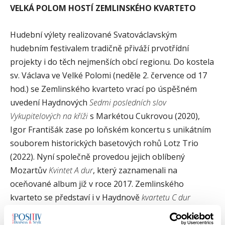
VELKÁ POLOM HOSTÍ ZEMLINSKÉHO KVARTETO
Hudební výlety realizované Svatováclavským
hudebním festivalem tradičně přiváží prvotřídní
projekty i do těch nejmenších obcí regionu. Do kostela
sv. Václava ve Velké Polomi (neděle 2. července od 17
hod.) se Zemlinského kvarteto vrací po úspěšném
uvedení Haydnových
Sedmi posledních slov
Vykupitelových na kříži
s Markétou Cukrovou (2020),
Igor Františák zase po loňském koncertu s unikátním
souborem historických basetových rohů Lotz Trio
(2022). Nyní společně provedou jejich oblíbený
Mozartův
Kvintet A dur
, který zaznamenali na
oceňované album již v roce 2017. Zemlinského
kvarteto se představí i v Haydnově
kvartetu C dur
„Císařském“
a Sukově
Meditaci na staročeský chorál Svatý
Václave
, která předznamenává zářijový festivalový