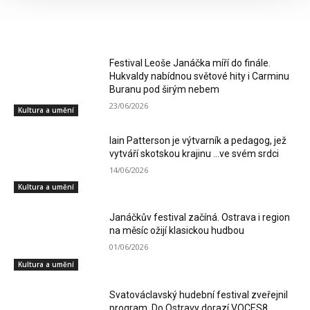
RELATED ARTICLES
Festival Leoše Janáčka míří do finále.
Hukvaldy nabídnou světové hity i Carminu
Buranu pod širým nebem
23/06/2026
Kultura a umění
Iain Patterson je výtvarník a pedagog, jež
vytváří skotskou krajinu …ve svém srdci
14/06/2026
Kultura a umění
Janáčkův festival začíná. Ostrava i region
na měsíc ožijí klasickou hudbou
01/06/2026
Kultura a umění
Svatováclavský hudební festival zveřejnil
program. Do Ostravy dorazí VOCES8,