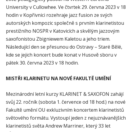
University v Cullowhee. Ve čtvrtek 29. června 2023 v 18
hodin v Kopřivnici rozehraje jazz fusion ze svých
autorských kompozic společně s prvním klarinetistou
prestižního NOSPR v Katovicích a skvělým jazzovým
saxofonistou Zbigniewem Kaletou a jeho triem.
Následující den se přesunou do Ostravy – Staré Bělé,
kde se jejich koncert bude konat v Husově sboru v
pátek 30. června 2023 v 18 hodin.
MISTŘI KLARINETU NA NOVÉ FAKULTĚ UMĚNÍ
Mezinárodní letní kurzy KLARINET & SAXOFON zahájí
svůj 22. ročník (sobota 1. července od 18 hod.) na nové
Fakultě umění OU exkluzivním koncertem klarinetistů
světového formátu. Vystoupí jeden z nejuznávanějších
klarinetistů světa Andrew Marriner, který 33 let