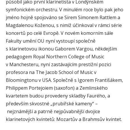
působil jako první klarinetista v Londýnském
symfonickém orchestru. V minulém roce bylo pak jeho
jméno hojně spojováno se Sirem Simonem Rattlem a
Magdalenou Koženou, s nimiž účinkoval v rámci série
koncertů po celé Evropě. V novém komorním sále
Fakulty umění OU nyní vystoupí společně
s klarinetovou ikonou Gaborem Vargou, někdejším
pedagogem Royal Northern College of Music
v Manchesteru, nyní zastávajícím prestižní pozici
profesora na The Jacob School of Music v
Bloomingtonu v USA. Společně s Igorem Františákem,
Philippem Portejoiem (saxofon) a Zemlinského
kvartetem budou provedeny skladby Faurého, a
především skvostné „prubířské kameny“ –
nejznámější a patrně nejpůvabnější dvojice
klarinetových kvintetů: Mozartův a Brahmsův kvintet.