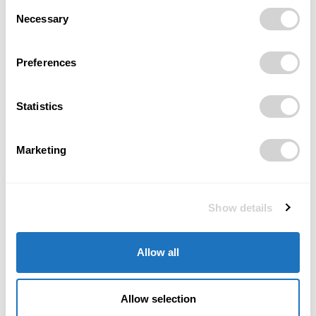
Consent
chaty Libušín nebo výstavu ledových a dřevěných
Necessary
Selection
soch na Pustevnách.
Pivovar Radegast je také součástí projektu Fond
Preferences
Pustevny, který sdružuje finanční prostředky
potřebné pro rozvoj celé lokality na Pustevnách a
Statistics
okolí.
Marketing
Zdroj: TZ Crest Communications Ostrava s.r.o.
TAGS
pivo
pivovar
Pustevny
Radegast
Show details
Socha boha Radegasta
Umění
Allow all
Allow selection