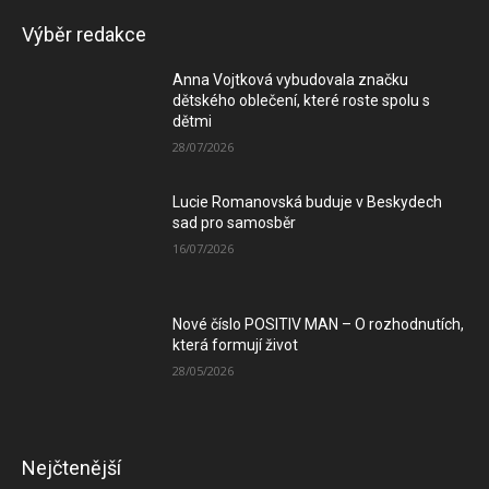
Výběr redakce
Anna Vojtková vybudovala značku
dětského oblečení, které roste spolu s
dětmi
28/07/2026
Lucie Romanovská buduje v Beskydech
sad pro samosběr
16/07/2026
Nové číslo POSITIV MAN – O rozhodnutích,
která formují život
28/05/2026
Nejčtenější