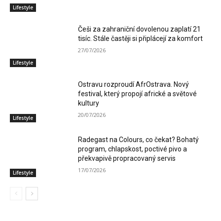
Lifestyle
Češi za zahraniční dovolenou zaplatí 21
tisíc. Stále častěji si připlácejí za komfort
27/07/2026
Lifestyle
Ostravu rozproudí AfrOstrava. Nový
festival, který propojí africké a světové
kultury
20/07/2026
Lifestyle
Radegast na Colours, co čekat? Bohatý
program, chlapskost, poctivé pivo a
překvapivě propracovaný servis
17/07/2026
Lifestyle