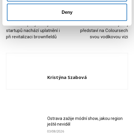
Deny
Předchozí článek
Další článek
Unikátní nápady českých
Moravskoslezský kraj
startupů nachází uplatnění i
představí na Coloursech
při revitalizaci brownfieldů
svou vodíkovou vizi
Kristýna Szabová
RELATED ARTICLES
Ostrava zažije módní show, jakou region
ještě neviděl
03/08/2026