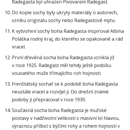
Radegasta byl uhrazen Pivovarem Radegast.
Do kopie sochy byly ukryty materiály o autorech,
vzniku originálu sochy nebo Radegastově mýtu.
K vytvoření sochy boha Radegasta inspiroval Albína
Poláška rodný kraj, do kterého se opakovaně a rád
vracel.
První dřevěná socha boha Radegasta vznikla již
v roce 1925. Radegast měl tehdy ještě podobu
vousatého muže třímajícího roh hojnosti.
Frenštátský sochař se k podobě boha Radegasta
neustále vracel a rozvíjel ji. Do dnešní známé
podoby ji přepracoval v roce 1930.
Současná socha boha Radegasta je mužské
postavy v nadživotní velikosti s masivní lví hlavou,
výraznou přilbicí s býčími rohy a rohem hojnosti v