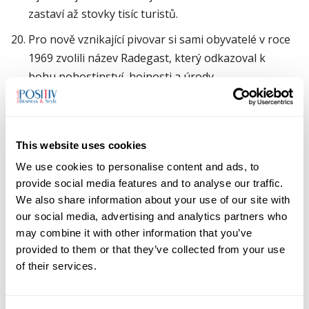
zastaví až stovky tisíc turistů.
Pro nově vznikající pivovar si sami obyvatelé v roce
1969 zvolili název Radegast, který odkazoval k
bohu pohostinství, hojnosti a úrody.
Ve veřejné soutěži o název nově vznikajícího
pivovaru zvítězil Radegast z 3500 návrhů.
Pivovar Radegast dlouhodobě pečuje o unikátní
This website uses cookies
beskydskou krajinu plnou přírodního a kulturního
We use cookies to personalise content and ads, to
bohatství.
provide social media features and to analyse our traffic.
We also share information about your use of our site with
Za posledních 20 let více daroval pivovar Radegast
our social media, advertising and analytics partners who
přes 40 milionů korun. Prostřednictvím grantového
may combine it with other information that you’ve
programu podpořil desítky projektů v jeho okolí.
provided to them or that they’ve collected from your use
of their services.
V samotném srdci Beskyd pivovar podpořil
například projekt Radegastovy okruhy,
rekonstrukci Maměnky na Pustevnách, obnovu