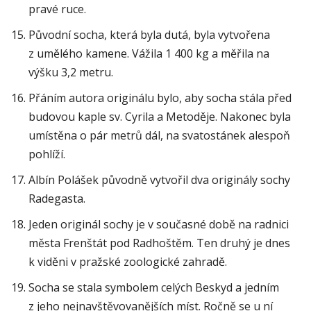
pravé ruce.
Původní socha, která byla dutá, byla vytvořena
z umělého kamene. Vážila 1 400 kg a měřila na
výšku 3,2 metru.
Přáním autora originálu bylo, aby socha stála před
budovou kaple sv. Cyrila a Metoděje. Nakonec byla
umístěna o pár metrů dál, na svatostánek alespoň
pohlíží.
Albín Polášek původně vytvořil dva originály sochy
Radegasta.
Jeden originál sochy je v současné době na radnici
města Frenštát pod Radhoštěm. Ten druhý je dnes
k viděni v pražské zoologické zahradě.
Socha se stala symbolem celých Beskyd a jedním
z jeho nejnavštěvovanějších míst. Ročně se u ní