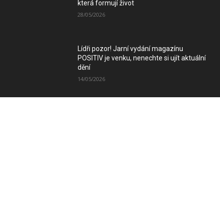
která formují život
28/05/2026
Lídři pozor! Jarní vydání magazínu
POSITIV je venku, nenechte si ujít aktuální
dění
14/05/2026
Zimní vydání magazínu POSITIV míří k
Vám
08/12/2025