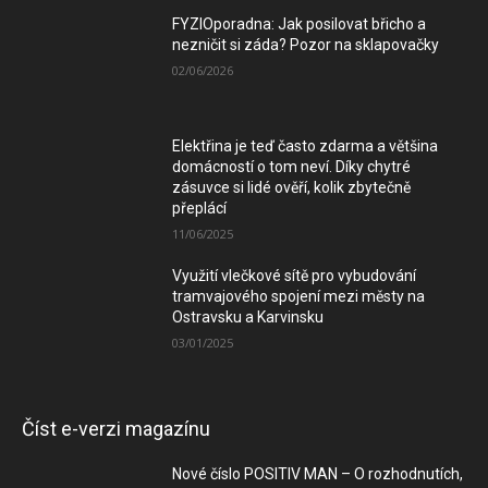
FYZIOporadna: Jak posilovat břicho a
nezničit si záda? Pozor na sklapovačky
02/06/2026
Elektřina je teď často zdarma a většina
domácností o tom neví. Díky chytré
zásuvce si lidé ověří, kolik zbytečně
přeplácí
11/06/2025
Využití vlečkové sítě pro vybudování
tramvajového spojení mezi městy na
Ostravsku a Karvinsku
03/01/2025
Číst e-verzi magazínu
Nové číslo POSITIV MAN – O rozhodnutích,