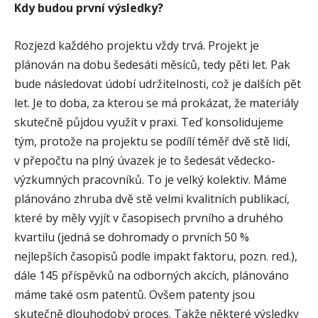
Kdy budou první výsledky?
Rozjezd každého projektu vždy trvá. Projekt je
plánován na dobu šedesáti měsíců, tedy pěti let. Pak
bude následovat údobí udržitelnosti, což je dalších pět
let. Je to doba, za kterou se má prokázat, že materiály
skutečně půjdou využít v praxi. Teď konsolidujeme
tým, protože na projektu se podílí téměř dvě stě lidí,
v přepočtu na plný úvazek je to šedesát vědecko-
výzkumných pracovníků. To je velký kolektiv. Máme
plánováno zhruba dvě stě velmi kvalitních publikací,
které by měly vyjít v časopisech prvního a druhého
kvartilu (jedná se dohromady o prvních 50 %
nejlepších časopisů podle impakt faktoru, pozn. red.),
dále 145 příspěvků na odborných akcích, plánováno
máme také osm patentů. Ovšem patenty jsou
skutečně dlouhodobý proces. Takže některé výsledky