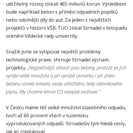
udržitelný rozvoj získali 465 milionů korun. Výsledkem
bude například beton s příměsí odpadních popílků
nebo odolnější díly do aut. Za jeden z největších
projektů v historii VŠB-TUO získal Strnadel v listopadu
ocenění Vědecké rady univerzity.
Snažili jsme se vytipovat největší problémy
technologické praxe, shrnuje Strnadel význam
projektu.
„Nejpalčivější oblastí jsou betony, protože se jich
vyrábí velké množství a při výrobě cementu i při zrání
betonu vzniká mnoho oxidu uhličitého, tedy skleníkového
plynu. My chceme emise CO naopak snižovat.“
V Česku máme též velké množství stavebního odpadu,
tvoří až 60 procent všech v tuzemsku
vyprodukovaných odpadů. Strnadelův tým hledá cesty,
jak jej zredukovat.