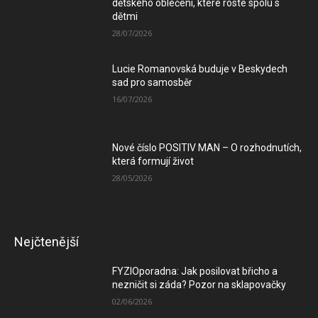
dětského oblečení, které roste spolu s
dětmi
28/07/2026
Lucie Romanovská buduje v Beskydech
sad pro samosběr
16/07/2026
Nové číslo POSITIV MAN – O rozhodnutích,
která formují život
28/05/2026
Nejčtenější
FYZIOporadna: Jak posilovat břicho a
nezničit si záda? Pozor na sklapovačky
02/06/2026