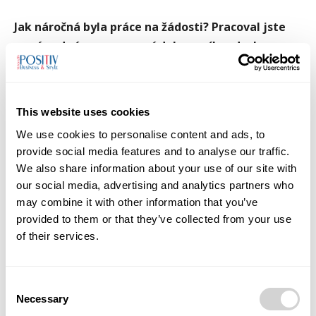
Jak náročná byla práce na žádosti? Pracoval jste
na ní nad rámec pracovní doby, o víkendech a po
večerech?
Ano, to je u mě úplně běžné. Ty poslední dny jsme se
This website uses cookies
s hlavním administrátorem scházeli i v neděli v devět
We use cookies to personalise content and ads, to
večer na parkovišti a předávali si informace. Tak
provide social media features and to analyse our traffic.
příprava často probíhá, tomu se nedá vyhnout. Stává
We also share information about your use of our site with
se, že někdo něco nedodá, ovšem termíny tlačí. Navíc
our social media, advertising and analytics partners who
myslím, že jsem docela náročný na úroveň psaní,
may combine it with other information that you’ve
nemám rád nesourodé a gramaticky neuhlazené texty.
provided to them or that they’ve collected from your use
Potřebujeme komunikovat přesně. Takže i editaci
of their services.
textů od kolegů jsem věnoval docela dost času.
Consent
Co bylo na přípravě žádosti nejtěžší?
Necessary
Selection