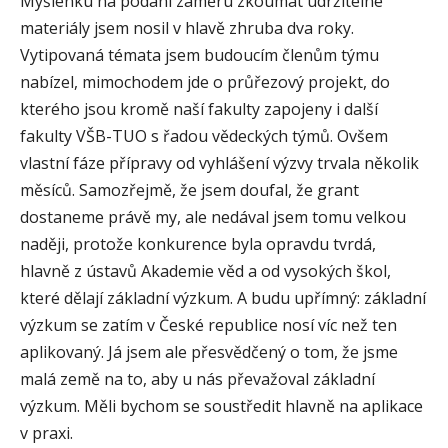
Myšlenku na podání záměru zkoumat udržitelné
materiály jsem nosil v hlavě zhruba dva roky.
Vytipovaná témata jsem budoucím členům týmu
nabízel, mimochodem jde o průřezový projekt, do
kterého jsou kromě naší fakulty zapojeny i další
fakulty VŠB-TUO s řadou vědeckých týmů. Ovšem
vlastní fáze přípravy od vyhlášení výzvy trvala několik
měsíců. Samozřejmě, že jsem doufal, že grant
dostaneme právě my, ale nedával jsem tomu velkou
naději, protože konkurence byla opravdu tvrdá,
hlavně z ústavů Akademie věd a od vysokých škol,
které dělají základní výzkum. A budu upřímný: základní
výzkum se zatím v České republice nosí víc než ten
aplikovaný. Já jsem ale přesvědčený o tom, že jsme
malá země na to, aby u nás převažoval základní
výzkum. Měli bychom se soustředit hlavně na aplikace
v praxi.