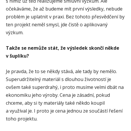
s nimiž už teď realizujeme smluvní výzkum. Ale
očekáváme, že až budeme mít první výsledky, nebude
problém je uplatnit v praxi. Bez tohoto přesvědčení by
ten projekt neměl smysl, jde čistě o aplikovaný
výzkum.
Takže se nemůže stát, že výsledek skončí někde
v šuplíku?
Je pravda, že to se někdy stává, ale tady by nemělo.
Superudržitelný materiál s dlouhou životností je
ovšem také superdrahý, i proto musíme velmi dbát na
ekonomiku jeho výroby. Cena je zásadní, pokud
chceme, aby si ty materiály také někdo koupil
a využíval je. I proto je cena jednou ze součástí řešení
toho projektu.