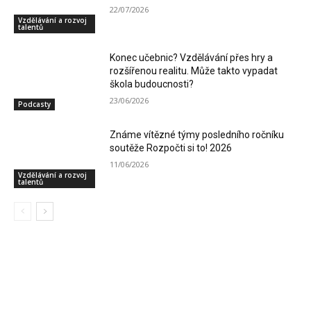
22/07/2026
Vzdělávání a rozvoj
talentů
Konec učebnic? Vzdělávání přes hry a
rozšířenou realitu. Může takto vypadat
škola budoucnosti?
23/06/2026
Podcasty
Známe vítězné týmy posledního ročníku
soutěže Rozpočti si to! 2026
11/06/2026
Vzdělávání a rozvoj
talentů