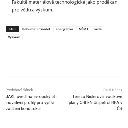
Fakultě materiálově technologické jako proděkan
pro vědu a výzkum.
TAGS
Bohumír Strnadel
energetika
MŠMT
věda
Výzkum
Předchozí článek
Další článek
JÄKL uvedl na evropský trh
Tereza Nislerová: vodíkové
inovativní profily pro vyšší
plány ORLEN Unipetrol RPA v
zatížení konstrukcí
ČR