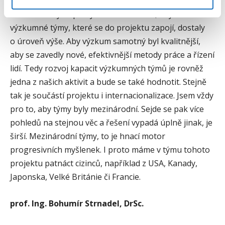
Ovšem na celém projektu je velmi důležitá ještě jedna
věc: Kromě výstupů bychom také chtěli, aby se
výzkumné týmy, které se do projektu zapojí, dostaly
o úroveň výše. Aby výzkum samotný byl kvalitnější,
aby se zavedly nové, efektivnější metody práce a řízení
lidí. Tedy rozvoj kapacit výzkumných týmů je rovněž
jedna z našich aktivit a bude se také hodnotit. Stejně
tak je součástí projektu i internacionalizace. Jsem vždy
pro to, aby týmy byly mezinárodní. Sejde se pak více
pohledů na stejnou věc a řešení vypadá úplně jinak, je
širší. Mezinárodní týmy, to je hnací motor
progresivních myšlenek. I proto máme v týmu tohoto
projektu patnáct cizinců, například z USA, Kanady,
Japonska, Velké Británie či Francie.
prof. Ing. Bohumír Strnadel, DrSc.