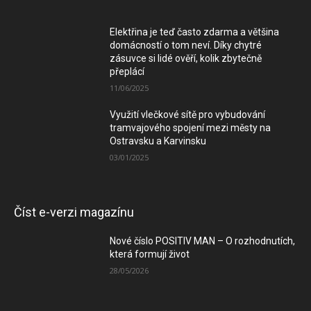
Elektřina je teď často zdarma a většina
domácností o tom neví. Díky chytré
zásuvce si lidé ověří, kolik zbytečně
přeplácí
11/06/2025
Využití vlečkové sítě pro vybudování
tramvajového spojení mezi městy na
Ostravsku a Karvinsku
03/01/2025
Číst e-verzi magazínu
Nové číslo POSITIV MAN – O rozhodnutích,
která formují život
28/05/2026