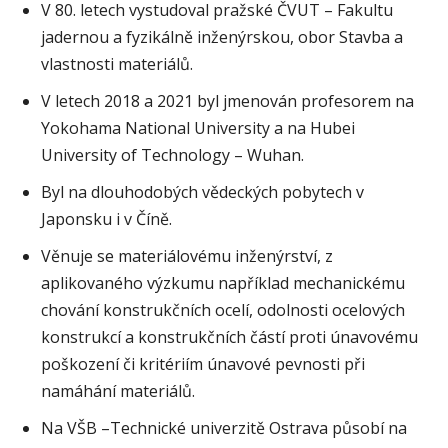
V 80. letech vystudoval pražské ČVUT – Fakultu
jadernou a fyzikálně inženýrskou, obor Stavba a
vlastnosti materiálů.
V letech 2018 a 2021 byl jmenován profesorem na
Yokohama National University a na Hubei
University of Technology – Wuhan.
Byl na dlouhodobých vědeckých pobytech v
Japonsku i v Číně.
Věnuje se materiálovému inženýrství, z
aplikovaného výzkumu například mechanickému
chování konstrukčních ocelí, odolnosti ocelových
konstrukcí a konstrukčních částí proti únavovému
poškození či kritériím únavové pevnosti při
namáhání materiálů.
Na VŠB –Technické univerzitě Ostrava působí na