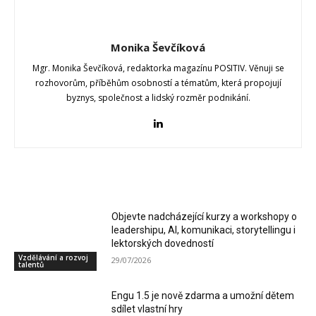
Monika Ševčíková
Mgr. Monika Ševčíková, redaktorka magazínu POSITIV. Věnuji se
rozhovorům, příběhům osobností a tématům, která propojují
byznys, společnost a lidský rozměr podnikání.
RELATED ARTICLES
Objevte nadcházející kurzy a workshopy o
leadershipu, AI, komunikaci, storytellingu i
lektorských dovedností
Vzdělávání a rozvoj
29/07/2026
talentů
Engu 1.5 je nově zdarma a umožní dětem
sdílet vlastní hry