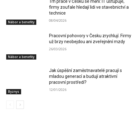
Trh práce v Česku se mění: IT ustupuje,
firmy zoufale hledají lidi ve stavebnictví a
technice
08/04/2026
Nábor a benefity
Pracovní pohovory v Česku zrychlují. Firmy
už brzy neobejdou ani zveřejnění mzdy
26/03/2026
Nábor a benefity
Jak úspěšní zaměstnavatelé pracují s
mladou generací a budují atraktivní
pracovní prostředí?
12/01/2026
Byznys