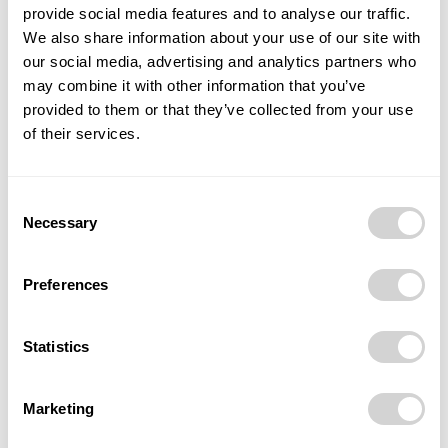
s maminkami. Zapojujeme jich více než 50 procent. Mzdy
provide social media features and to analyse our traffic.
jsou u nás srovnatelné, ohodnocení se odvíjí výhradně od
We also share information about your use of our site with
úrovně znalostí, schopností a zkušeností,“
popsala Lucie
our social media, advertising and analytics partners who
Paulíčková z oddělení péče o zákazníky společnosti
may combine it with other information that you’ve
provided to them or that they’ve collected from your use
Tesena.
of their services.
Revoluci v zastoupení žen v informačních
technologiích přinese podle odborníků umělá
Consent
inteligence (AI).
„Nástup umělé inteligence může zvýšit
Necessary
Selection
počet žen v IT z několika důvodů. AI vytváří nové pracovní
role, které mohou být atraktivní pro ženy, například v
Preferences
oblastech datové vědy a etiky. Firmy, které využívají AI,
často kladou důraz na diverzitu, aby zajistily etický vývoj
Statistics
technologií. A v neposlední řadě technologie umožňují
flexibilnější pracovní podmínky, což může přilákat více žen
do oboru informačních technologií,“
uzavřela Denisa
Marketing
Janatová.