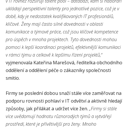
v IT rovněž rozšiřují talent pool – databázi, kam si náboráři
ukládají perspektivní talenty pro jednotlivé pozice, což je v
době, kdy je nedostatek kvalifikovaných IT profesionálů,
klíčové. Ženy mají často silné dovednosti v oblasti
komunikace a týmové práce, což jsou klíčové kompetence
pro úspěch v mnoha projektech. Tyto dovednosti mohou
pomoci k lepší koordinaci projektů, efektivnější komunikaci
v rámci týmu a celkově k lepšímu řízení projektů,“
vyjmenovala Kateřina Marešová, ředitelka obchodního
oddělení a oddělení péče o zákazníky společnosti
smitio.
Firmy se poslední dobou snaží stále více zaměřovat na
podporu rovnosti pohlaví v IT odvětví a aktivně hledají
způsoby, jak přilákat a udržet více žen.
„Firmy si stále
více uvědomují hodnotu různorodých týmů a vytvářejí
prostředí, které je přívětivější pro ženy. Mnoho