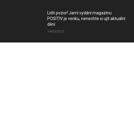
Lídři pozor! Jarní vydání magazínu
POSITIV je venku, nenechte si ujít aktuální
dění
14/05/2026
Zimní vydání magazínu POSITIV míří k
Vám
08/12/2025