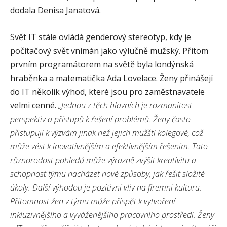
dodala Denisa Janatová.
Svět IT stále ovládá genderový stereotyp, kdy je
počítačový svět vnímán jako výlučně mužský. Přitom
prvním programátorem na světě byla londýnská
hraběnka a matematička Ada Lovelace. Ženy přinášejí
do IT několik výhod, které jsou pro zaměstnavatele
velmi cenné.
„Jednou z těch hlavních je rozmanitost
perspektiv a přístupů k řešení problémů. Ženy často
přistupují k výzvám jinak než jejich mužští kolegové, což
může vést k inovativnějším a efektivnějším řešením. Tato
různorodost pohledů může výrazně zvýšit kreativitu a
schopnost týmu nacházet nové způsoby, jak řešit složité
úkoly. Další výhodou je pozitivní vliv na firemní kulturu.
Přítomnost žen v týmu může přispět k vytvoření
inkluzivnějšího a vyváženějšího pracovního prostředí. Ženy