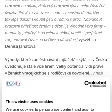
pracovat na dálku, zkrácený pracovní týden nebo částečné
úvazky. Právě to vyhovuje ženám s menšími dětmi, které
tak lépe dokáží skloubit péči o rodinu s prací. Nabídnout
pracovní příležitost ženám s dětmi je výhodné i pro firmy –
maminky „ajťačky“ jsou velmi loajální, umějí si perfektně
zorganizovat čas, jsou pečlivé a důsledné,“
vysvětlila
Denisa Janatová.
Výhody, které zaměstnávání „ajťaček“ skýtá, si v Česku
uvědomuje stále více firem. Velký potenciál vidí právě
v ženách vracejících se z rodičovské dovolené.
„V naší
společnosti aktuálně pracuje 45 procent žen, jejich počet
za poslední rok a půl vzrostl o 15 procent. Pomohl nám
juniorský program TNT, do kterého jsme přijali postupně
11 žen, ženy jsme přijímali i na vyšší pozice, kterých bylo za
This website uses cookies
poslední dva roky celkem 14. Výborně funguje spolupráce
We use cookies to personalise content and ads, to