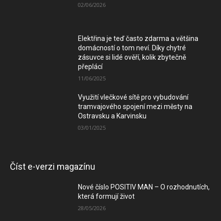
02/06/2026
Elektřina je teď často zdarma a většina
domácností o tom neví. Díky chytré
zásuvce si lidé ověří, kolik zbytečně
přeplácí
11/06/2025
Využití vlečkové sítě pro vybudování
tramvajového spojení mezi městy na
Ostravsku a Karvinsku
03/01/2025
Číst e-verzi magazínu
Nové číslo POSITIV MAN – O rozhodnutích,
která formují život
28/05/2026