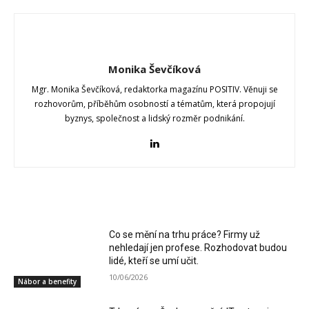
Monika Ševčíková
Mgr. Monika Ševčíková, redaktorka magazínu POSITIV. Věnuji se
rozhovorům, příběhům osobností a tématům, která propojují
byznys, společnost a lidský rozměr podnikání.
RELATED ARTICLES
Co se mění na trhu práce? Firmy už
nehledají jen profese. Rozhodovat budou
lidé, kteří se umí učit.
10/06/2026
Nábor a benefity