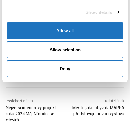
Zdroj: TZ SMITIO, pear_media
Show details
Foto vygenerovala umělá inteligence
Allow all
TAGS
informační technologie
pracovní trh
umělá inteligence
Allow selection
Deny
Předchozí článek
Další článek
Největší interiérový projekt
Město jako obývák: MAPPA
roku 2024 Máj Národní se
představuje novou výstavu
otevírá