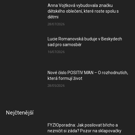
Anna Vojtková vybudovala značku
dětského oblečení, které roste spolu s
dětmi
28/07/2026
Lucie Romanovská buduje v Beskydech
sad pro samosběr
16/07/2026
Nové číslo POSITIV MAN – O rozhodnutích,
která formují život
28/05/2026
Nejčtenější
FYZIOporadna: Jak posilovat břicho a
nezničit si záda? Pozor na sklapovačky