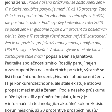
jedna žena.
„Podle našeho průzkumu se zastoupení žen v
IT v České republice pohybuje mezi 10 až 15 procenty. Tato
čísla jsou oproti ostatním západním zemím výrazně nižší,
ale postupně rostou. Podle zprávy LinkedInu z roku 2023
se počet žen v IT globálně zvýšil o 24 procent za posledních
pět let. Ženy v IT zastávají různé pozice, největší zastoupení
žen je na pozicích projektový management, analýza dat,
UX/UI Design a testování. V oblasti vývoje mají ale hlavní
zastoupení stále muži,“
popsala Denisa Janatová,
ředitelka společnosti smitio. Rozdíly panují nejen
v zastoupení žen na konkrétních pozicích, výrazně se
liší i finanční ohodnocení. „Finanční ohodnocení žen v
IT je konkurenceschopné, ale stále existuje mzdová
propast mezi muži a ženami. Podle našeho průzkumu
může být rozdíl v průměrném platu, který je
v informačních technologiích aktuálně kolem 75 tisíc
korun měsíčně, až 20 procent ve prospěch mužů,“