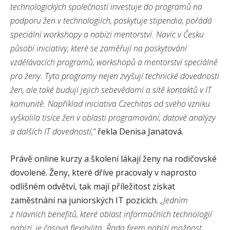
technologických společností investuje do programů na
podporu žen v technologiích, poskytuje stipendia, pořádá
speciální workshopy a nabízí mentorství. Navíc v Česku
působí iniciativy, které se zaměřují na poskytování
vzdělávacích programů, workshopů a mentorství speciálně
pro ženy. Tyto programy nejen zvyšují technické dovednosti
žen, ale také budují jejich sebevědomí a sítě kontaktů v IT
komunitě. Například iniciativa Czechitas od svého vzniku
vyškolila tisíce žen v oblasti programování, datové analýzy
a dalších IT dovedností,“
řekla Denisa Janatová.
Právě online kurzy a školení lákají ženy na rodičovské
dovolené. Ženy, které dříve pracovaly v naprosto
odlišném odvětví, tak mají příležitost získat
zaměstnání na juniorských IT pozicích.
„Jedním
z hlavních benefitů, které oblast informačních technologií
nabízí, je časová flexibilita. Řada firem nabízí možnost