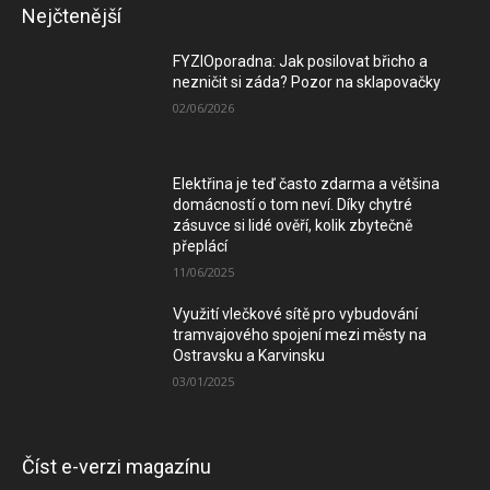
Nejčtenější
FYZIOporadna: Jak posilovat břicho a
nezničit si záda? Pozor na sklapovačky
02/06/2026
Elektřina je teď často zdarma a většina
domácností o tom neví. Díky chytré
zásuvce si lidé ověří, kolik zbytečně
přeplácí
11/06/2025
Využití vlečkové sítě pro vybudování
tramvajového spojení mezi městy na
Ostravsku a Karvinsku
03/01/2025
Číst e-verzi magazínu