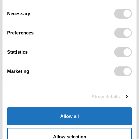
Consent
Necessary
Selection
Předchozí článek
Další článek
Svatební boom v
Zájem o studium na
Preferences
Břevnovském klášteře: Zájem
Ostravské univerzitě 2025
o svatby v historickém areálu
roste | Přihlášky, statistiky,
vzrostl o čtvrtinu
trendy
Statistics
Marketing
Zuzana Szebestová
Show details
Allow all
RELATED ARTICLES
School Friendly ukázal, že spolupráce
Allow selection