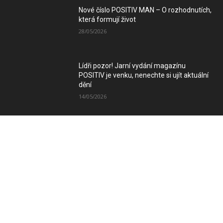
Nové číslo POSITIV MAN – O rozhodnutích,
která formují život
28/05/2026
Lídři pozor! Jarní vydání magazínu
POSITIV je venku, nenechte si ujít aktuální
dění
14/05/2026
Zimní vydání magazínu POSITIV míří k
Vám
08/12/2025