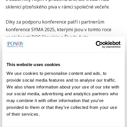
sklenicí plzeňského piva v rámci společné večeře.
Díky za podporu konference patří i partnerům
konference SYMA 2025, kterými jsou v tomto roce
společnosti DQS Slovakia a Škoda Auto.
Více informací a registraci naleznete na
syma.csq.cz
.
This website uses cookies
Zdroj TZ Česká společnost pro jakost
We use cookies to personalise content and ads, to
provide social media features and to analyse our traffic.
TAGS
Digitalizace
ESG report
inovace
kybernetika
We also share information about your use of our site with
our social media, advertising and analytics partners who
networking
umělá inteligence
may combine it with other information that you’ve
provided to them or that they’ve collected from your use
of their services.