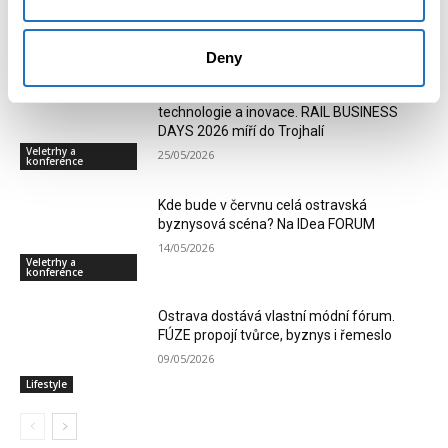
firem a škol má smysl. Inspirace se mění v
praxi
Veletrhy a
28/05/2026
konference
Deny
Moderní kolejová vozidla, železniční
technologie a inovace. RAIL BUSINESS
DAYS 2026 míří do Trojhalí
Veletrhy a
25/05/2026
konference
Kde bude v červnu celá ostravská
byznysová scéna? Na IDea FORUM
14/05/2026
Veletrhy a
konference
Ostrava dostává vlastní módní fórum.
FÚZE propojí tvůrce, byznys i řemeslo
09/05/2026
Lifestyle