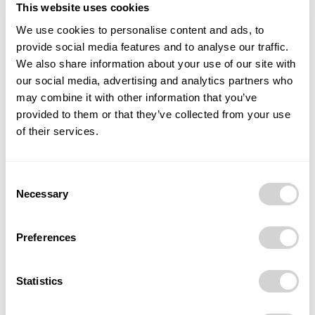
vlastní nadnárodní investiční fondy ze zemí bývalého
This website uses cookies
Sovětského svazu. Firma zaměstnává přes 800 lidí.
We use cookies to personalise content and ads, to
Většina produktů ostravského podniku se uplatňuje
provide social media features and to analyse our traffic.
ve stavebnictví a strojírenství. Do zahraničí směřuje 70
We also share information about your use of our site with
our social media, advertising and analytics partners who
% prodaných výrobků.
may combine it with other information that you’ve
provided to them or that they’ve collected from your use
Zdroj: TZ VÍTKOVICE STEEL, a. s.
of their services.
TAGS
ocel
Ostrava
Průmysl
VÍTKOVICE STEEL
Consent
zelená ocel
Necessary
Selection
Preferences
Statistics