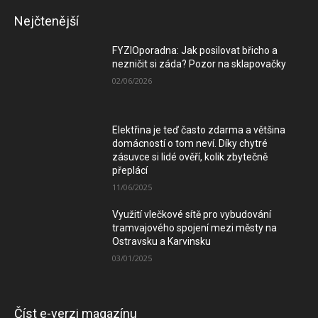
Nejčtenější
FYZIOporadna: Jak posilovat břicho a
nezničit si záda? Pozor na sklapovačky
02/06/2026
Elektřina je teď často zdarma a většina
domácností o tom neví. Díky chytré
zásuvce si lidé ověří, kolik zbytečně
přeplácí
11/06/2025
Využití vlečkové sítě pro vybudování
tramvajového spojení mezi městy na
Ostravsku a Karvinsku
03/01/2025
Číst e-verzi magazínu