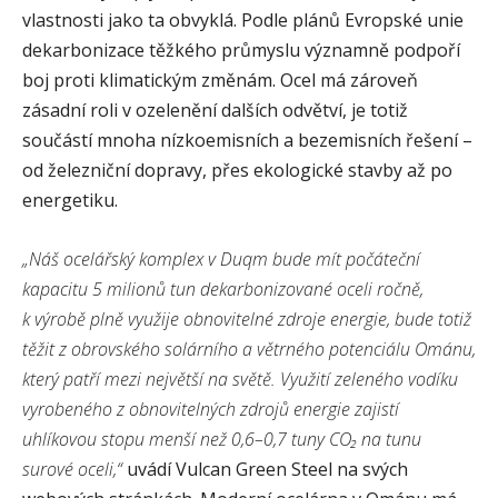
vlastnosti jako ta obvyklá. Podle plánů Evropské unie
dekarbonizace těžkého průmyslu významně podpoří
boj proti klimatickým změnám. Ocel má zároveň
zásadní roli v ozelenění dalších odvětví, je totiž
součástí mnoha nízkoemisních a bezemisních řešení –
od železniční dopravy, přes ekologické stavby až po
energetiku.
„Náš ocelářský komplex v Duqm bude mít počáteční
kapacitu 5 milionů tun dekarbonizované oceli ročně,
k výrobě plně využije obnovitelné zdroje energie, bude totiž
těžit z obrovského solárního a větrného potenciálu Ománu,
který patří mezi největší na světě. Využití zeleného vodíku
vyrobeného z obnovitelných zdrojů energie zajistí
uhlíkovou stopu menší než 0,6–0,7 tuny CO₂ na tunu
surové oceli,“
uvádí Vulcan Green Steel na svých