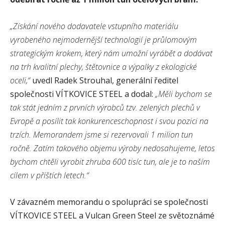
„Získání nového dodavatele vstupního materiálu
vyrobeného nejmodernější technologií je průlomovým
strategickým krokem, který nám umožní vyrábět a dodávat
na trh kvalitní plechy, štětovnice a výpalky z ekologické
oceli,“
uvedl Radek Strouhal, generální ředitel
společnosti VÍTKOVICE STEEL a dodal:
„Měli bychom se
tak stát jedním z prvních výrobců tzv. zelených plechů v
Evropě a posílit tak konkurenceschopnost i svou pozici na
trzích. Memorandem jsme si rezervovali 1 milion tun
ročně. Zatím takového objemu výroby nedosahujeme, letos
bychom chtěli vyrobit zhruba 600 tisíc tun, ale je to naším
cílem v příštích letech.“
V závazném memorandu o spolupráci se společnosti
VÍTKOVICE STEEL a Vulcan Green Steel ze světoznámé