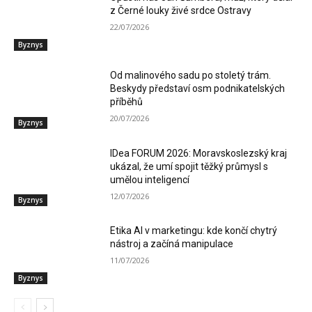
z Černé louky živé srdce Ostravy
22/07/2026
Byznys
Od malinového sadu po stoletý trám.
Beskydy představí osm podnikatelských
příběhů
20/07/2026
Byznys
IDea FORUM 2026: Moravskoslezský kraj
ukázal, že umí spojit těžký průmysl s
umělou inteligencí
12/07/2026
Byznys
Etika AI v marketingu: kde končí chytrý
nástroj a začíná manipulace
11/07/2026
Byznys