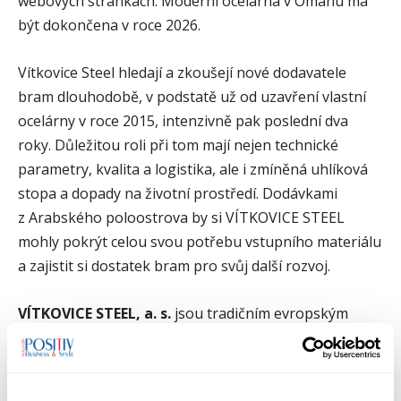
webových stránkách. Moderní ocelárna v Ománu má
být dokončena v roce 2026.
Vítkovice Steel hledají a zkoušejí nové dodavatele
bram dlouhodobě, v podstatě už od uzavření vlastní
ocelárny v roce 2015, intenzivně pak poslední dva
roky. Důležitou roli při tom mají nejen technické
parametry, kvalita a logistika, ale i zmíněná uhlíková
stopa a dopady na životní prostředí. Dodávkami
z Arabského poloostrova by si VÍTKOVICE STEEL
mohly pokrýt celou svou potřebu vstupního materiálu
a zajistit si dostatek bram pro svůj další rozvoj.
VÍTKOVICE STEEL, a. s.
jsou tradičním evropským
výrobcem válcovaných výrobků z oceli, největším
výrobcem ocelových plechů v České republice a
jediným výrobcem tzv. štětovnic v ČR. Společnost