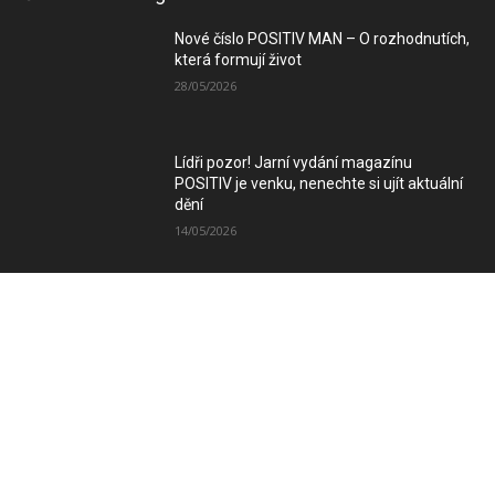
Nové číslo POSITIV MAN – O rozhodnutích,
která formují život
28/05/2026
Lídři pozor! Jarní vydání magazínu
POSITIV je venku, nenechte si ujít aktuální
dění
14/05/2026
Zimní vydání magazínu POSITIV míří k
Vám
08/12/2025