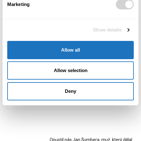
Předchozí článek
Další článek
Marketing
József Maschek jmenován
Svaz průmyslu a
ředitelem Siemens Smart
dopravy ČR a VŠE: Firmy jsou na euro připravené
Infrastructure
Show details
Allow all
Monika Ševčíková
Allow selection
Mgr. Monika Ševčíková, redaktorka magazínu POSITIV. Věnuji se
rozhovorům, příběhům osobností a tématům, která propojují
byznys, společnost a lidský rozměr podnikání.
Deny
RELATED ARTICLES
Opustil nás Jan Šumbera, muž, který dělal