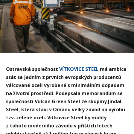
Ostravská společnost
VÍTKOVICE STEEL
má ambice
stát se jedním z prvních evropských producentů
válcované oceli vyrobené s minimálním dopadem
na životní prostředí. Podepsala memorandum se
společností Vulcan Green Steel ze skupiny Jindal
Steel, která staví v Ománu velký závod na výrobu
tzv. zelené oceli. Vítkovice Steel by mohly
z tohoto moderního závodu v příštích letech
odebírat ročně až 1 milion tun ocelových bram.