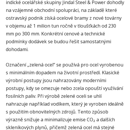
indické ocelářské skupiny Jindal Steel & Power dohodly
na vzájemné obchodní spolupráci, na základě které
ostravský podnik získá ocelové bramy z nové továrny
v objemu až 1 milion tun ročně v tloušťkách od 230
mm po 300 mm. Konkrétní cenové a technické
podmínky dodávek se budou řešit samostatnými
dohodami.
Označení „zelená ocel“ se používá pro ocel vyrobenou
s minimálním dopadem na životní prostředí. Klasické
výrobní postupy jsou nahrazovány moderními
postupy, kdy se omezuje nebo zcela opouští využívání
fosilních paliv. Při výrobě zelené oceli se uhlí
nahrazuje například vodíkem, který je vyroben ideálně
s použitím obnovitelných zdrojů. Tento způsob
výrazně snižuje a minimalizuje emise CO₂ a dalších
skleníkových plynů, přičemž zelená ocel má stejné