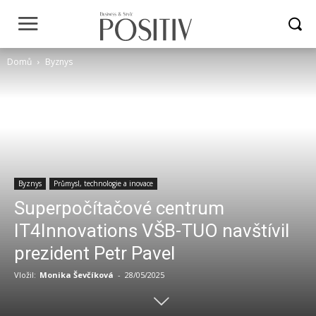
Domů
Byznys
Byznys
Průmysl, technologie a inovace
Superpočítačové centrum
IT4Innovations VŠB-TUO navštívil
prezident Petr Pavel
Vložil:
Monika Ševčíková
-
28/05/2025