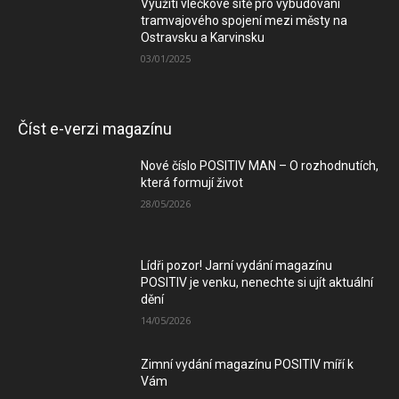
Využití vlečkové sítě pro vybudování
tramvajového spojení mezi městy na
Ostravsku a Karvinsku
03/01/2025
Číst e-verzi magazínu
Nové číslo POSITIV MAN – O rozhodnutích,
která formují život
28/05/2026
Lídři pozor! Jarní vydání magazínu
POSITIV je venku, nenechte si ujít aktuální
dění
14/05/2026
Zimní vydání magazínu POSITIV míří k
Vám