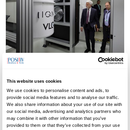
Návštěva prezidenta Petra Pavla s manželkou Evou v Moravskoslezském kraji.
26. Května 2025, Ostrava.
Využití v obraně, zdravotnictví i průmyslu
This website uses cookies
Kvantové technologie najdou uplatnění v oblasti
We use cookies to personalise content and ads, to
kyberbezpečnosti, kryptografie, vývoje materiálů, optimalizace
provide social media features and to analyse our traffic.
průmyslové výroby i zdravotnického výzkumu. Počítač VLQ
We also share information about your use of our site with
bude navíc bezplatně zpřístupněn akademickému sektoru, o
our social media, advertising and analytics partners who
přístup mohou žádat i firmy a veřejné instituce.
may combine it with other information that you’ve
provided to them or that they’ve collected from your use