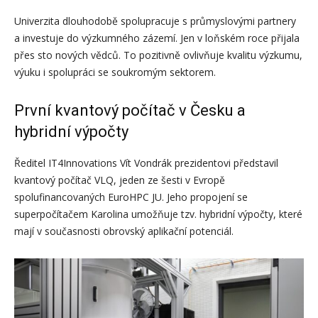
Univerzita dlouhodobě spolupracuje s průmyslovými partnery
a investuje do výzkumného zázemí. Jen v loňském roce přijala
přes sto nových vědců. To pozitivně ovlivňuje kvalitu výzkumu,
výuku i spolupráci se soukromým sektorem.
První kvantový počítač v Česku a
hybridní výpočty
Ředitel IT4Innovations Vít Vondrák prezidentovi představil
kvantový počítač VLQ, jeden ze šesti v Evropě
spolufinancovaných EuroHPC JU. Jeho propojení se
superpočítačem Karolina umožňuje tzv. hybridní výpočty, které
mají v současnosti obrovský aplikační potenciál.