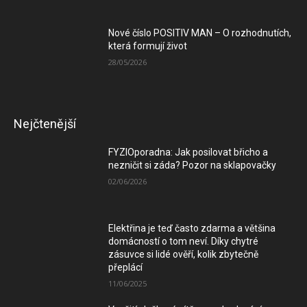
Nové číslo POSITIV MAN – O rozhodnutích,
která formují život
28/05/2026
Nejčtenější
FYZIOporadna: Jak posilovat břicho a
nezničit si záda? Pozor na sklapovačky
02/06/2026
Elektřina je teď často zdarma a většina
domácností o tom neví. Díky chytré
zásuvce si lidé ověří, kolik zbytečně
přeplácí
11/06/2025