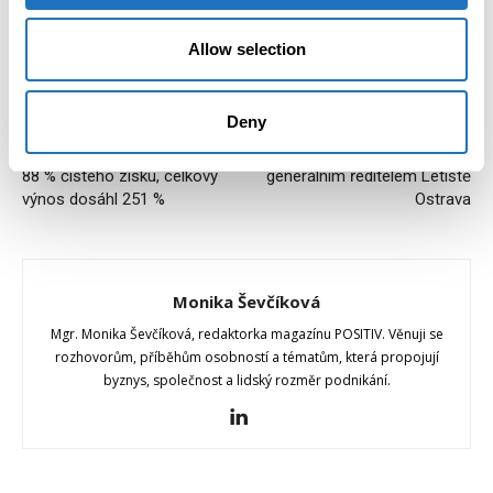
Allow selection
Deny
Předchozí článek
Další článek
MONETA vyplatila akcionářům
Martin Šturala novým
88 % čistého zisku, celkový
generálním ředitelem Letiště
výnos dosáhl 251 %
Ostrava
Monika Ševčíková
Mgr. Monika Ševčíková, redaktorka magazínu POSITIV. Věnuji se
rozhovorům, příběhům osobností a tématům, která propojují
byznys, společnost a lidský rozměr podnikání.