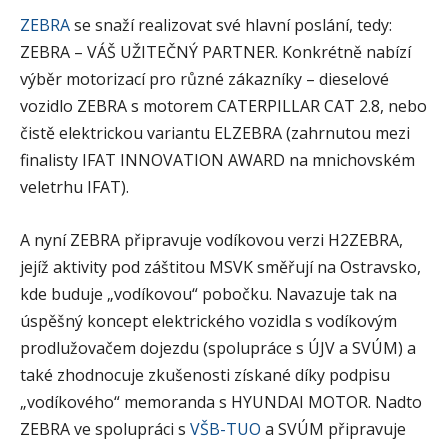
ZEBRA
se snaží realizovat své hlavní poslání, tedy:
ZEBRA – VÁŠ UŽITEČNÝ PARTNER. Konkrétně nabízí
výběr motorizací pro různé zákazníky – dieselové
vozidlo ZEBRA s motorem CATERPILLAR CAT 2.8, nebo
čistě elektrickou variantu ELZEBRA (zahrnutou mezi
finalisty IFAT INNOVATION AWARD na mnichovském
veletrhu IFAT).
A nyní ZEBRA připravuje vodíkovou verzi H2ZEBRA,
jejíž aktivity pod záštitou MSVK směřují na Ostravsko,
kde buduje „vodíkovou“ pobočku. Navazuje tak na
úspěšný koncept elektrického vozidla s vodíkovým
prodlužovačem dojezdu (spolupráce s ÚJV a SVÚM) a
také zhodnocuje zkušenosti získané díky podpisu
„vodíkového“ memoranda s HYUNDAI MOTOR. Nadto
ZEBRA ve spolupráci s
VŠB-TUO
a SVÚM připravuje