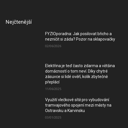
Nejčtenější
FYZIOporadna: Jak posilovat břicho a
nezničit si záda? Pozor na sklapovačky
02/06/2026
Elektřina je teď často zdarma a většina
domácností o tom neví. Díky chytré
zásuvce si lidé ověří, kolik zbytečně
přeplácí
11/06/2025
Využití vlečkové sítě pro vybudování
tramvajového spojení mezi městy na
Ostravsku a Karvinsku
03/01/2025