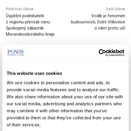
Předchozí článek
Další článek
Úspěšní podnikatelé
Vodík je fenomén
z regionu převzali cenu
budoucnosti, Dolní Vítkovice
Spokojený zákazník
o něm proto učí
Moravskoslezského kraje
Monika Ševčíková
This website uses cookies
Mgr. Monika Ševčíková, redaktorka magazínu POSITIV. Věnuji se
We use cookies to personalise content and ads, to
rozhovorům, příběhům osobností a tématům, která propojují
provide social media features and to analyse our traffic.
byznys, společnost a lidský rozměr podnikání.
We also share information about your use of our site with
our social media, advertising and analytics partners who
may combine it with other information that you’ve
provided to them or that they’ve collected from your use
of their services.
RELATED ARTICLES