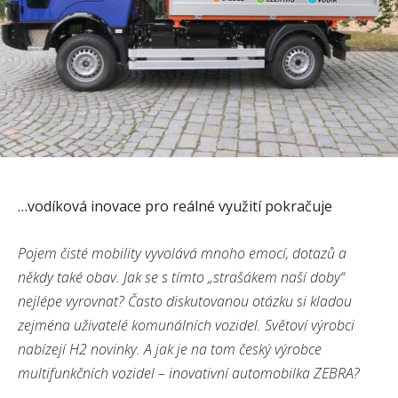
…vodíková inovace pro reálné využití pokračuje
Pojem čisté mobility vyvolává mnoho emocí, dotazů a
někdy také obav. Jak se s tímto „strašákem naší doby“
nejlépe vyrovnat? Často diskutovanou otázku si kladou
zejména uživatelé komunálních vozidel. Světoví výrobci
nabízejí H2 novinky. A jak je na tom český výrobce
multifunkčních vozidel – inovativní automobilka ZEBRA?