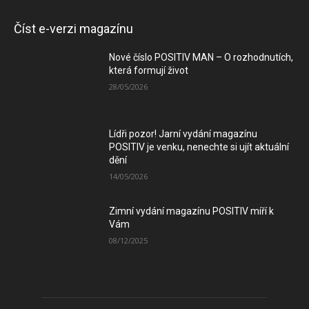
Číst e-verzi magazínu
Nové číslo POSITIV MAN – O rozhodnutích,
která formují život
28/05/2026
Lídři pozor! Jarní vydání magazínu
POSITIV je venku, nenechte si ujít aktuální
dění
14/05/2026
Zimní vydání magazínu POSITIV míří k
Vám
08/12/2025