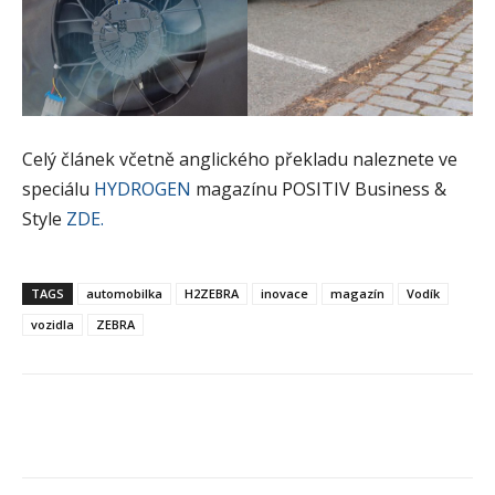
Celý článek včetně anglického překladu naleznete ve
speciálu
HYDROGEN
magazínu POSITIV Business &
Style
ZDE.
TAGS
automobilka
H2ZEBRA
inovace
magazín
Vodík
vozidla
ZEBRA