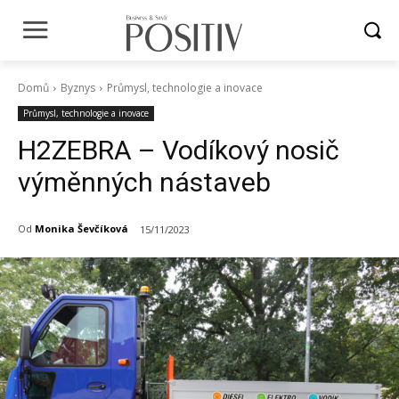
Domů
Byznys
Průmysl, technologie a inovace
Průmysl, technologie a inovace
H2ZEBRA – Vodíkový nosič
výměnných nástaveb
Od
Monika Ševčíková
15/11/2023