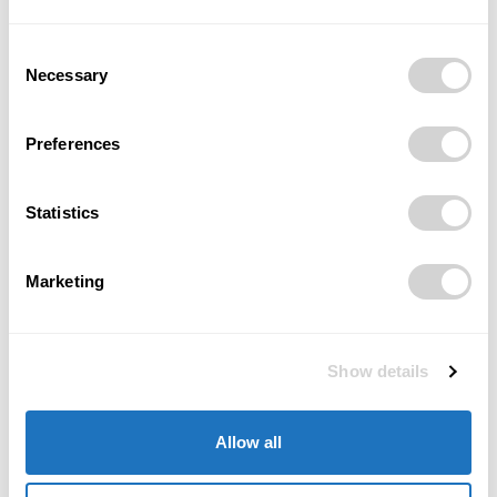
Staré spotřebiče jako zdroj pro průmysl. Z
Consent
elektroodpadu se loni získalo železo pro
Necessary
Selection
více než 1,7 milionu praček
Průmysl,
technologie a
07/07/2026
inovace
Preferences
Rail Business Days 2026 v Ostravě
zaznamenal rekordní návštěvnost 13 445
Statistics
lidí
Průmysl,
technologie a
02/07/2026
inovace
Marketing
Bez umělé inteligence se energetika už
neobejde, říká rektor VŠB-TUO Igor Ivan
15/05/2026
Průmysl,
technologie a
Show details
inovace
Elektromobil nestačí vidět. Musíte ho zažít.
Allow all
EV Experience Days v Ostravě startují už
23. dubna.
Průmysl,
technologie a
22/04/2026
inovace