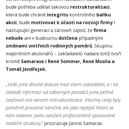
bude potřeba udělat takovou
restrukturalizaci
,
která bude chránit
integritu
kontrolního
balíku
akcií
, bude
motivovat
k účasti na rozvoji firmy
i
nastupující generaci a zároveň zajistí, že
firma
nebude
ani v budoucnu
dotčena
případnými
změnami vnitřních rodinných poměrů
. Skupinu
majoritních akcionářů – zakladatelů nadace totiž tvoří
kromě
Samarase i René Sommer, René Musila a
Tomáš Jendřejek.
„Vedli jsme dlouhé diskuze mezi všemi zakladateli, a i na
základě informací od odborných poradců jsme pečlivě
zvažovali více variant restrukturalizace. Všechny cesty byly
poměrně procesně náročné, ale jako nejlepší řešení se
nám nakonec jevilo založení profesionálně spravované
nadační struktury,“
prozrazuje Jannis Samaras.