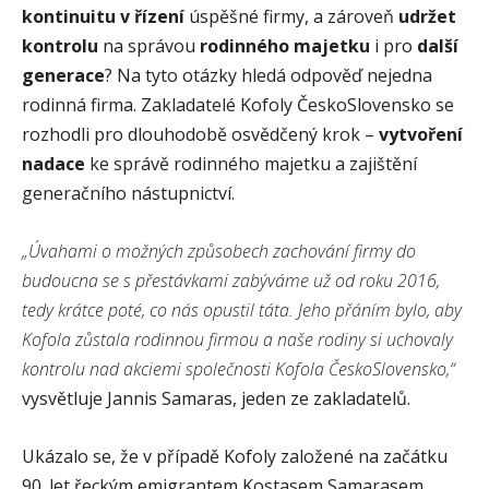
kontinuitu v řízení
úspěšné firmy, a zároveň
udržet
kontrolu
na správou
rodinného majetku
i pro
další
generace
? Na tyto otázky hledá odpověď nejedna
rodinná firma. Zakladatelé Kofoly ČeskoSlovensko se
rozhodli pro dlouhodobě osvědčený krok –
vytvoření
nadace
ke správě rodinného majetku a zajištění
generačního nástupnictví.
„Úvahami o možných způsobech zachování firmy do
budoucna se s přestávkami zabýváme už od roku 2016,
tedy krátce poté, co nás opustil táta. Jeho přáním bylo, aby
Kofola zůstala rodinnou firmou a naše rodiny si uchovaly
kontrolu nad akciemi společnosti Kofola ČeskoSlovensko,“
vysvětluje Jannis Samaras, jeden ze zakladatelů.
Ukázalo se, že v případě Kofoly založené na začátku
90. let řeckým emigrantem Kostasem Samarasem