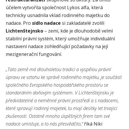
účelem vytvořila společnost Lykos alfa, která
technicky usnadnila vklad rodinného majetku do
nadace. Pro
sídlo nadace
si zakladatelé zvolili
Lichtenštejnsko
– zemi, kde je dlouhodobě velmi
stabilní právní systém, který umožňuje individuální
nastavení nadace zohledňující požadavky na její
mezigenerační fungování.
„Tato země má dlouholetou tradici a vyspělou právní
úpravu ve vztahu ke správě rodinného majetku, je součástí
společného Evropského hospodářského prostoru se
standardním daňovým systémem. V Lichtenštejnsku je
předvídatelné a neměnné právní prostředí a s nadacemi,
které spravují rodinný majetek, tu mají desítky let trvající
zkušenosti. Ostatně mnoho úspěšných firem tam své
nadace umísťuje, a to nás přesvědčilo,“
říká Niki