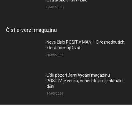
03/01/2025
Číst e-verzi magazínu
Nové číslo POSITIV MAN – O rozhodnutích,
která formují život
28/05/2026
Lídři pozor! Jarní vydání magazínu
POSITIV je venku, nenechte si ujít aktuální
dění
14/05/2026
Zimní vydání magazínu POSITIV míří k
Vám
08/12/2025