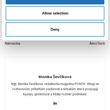
Allow selection
Předchozí článek
Další článek
Česká skupina TTC
OSTROJ naplno rozjel
Deny
zaznamenává výrazný růst a
sériovou výrobu letištní
rozšiřuje působnost do
techniky pro Oshkosh
Německa
AeroTech
Monika Ševčíková
Mgr. Monika Ševčíková, redaktorka magazínu POSITIV. Věnuji se
rozhovorům, příběhům osobností a tématům, která propojují
byznys, společnost a lidský rozměr podnikání.