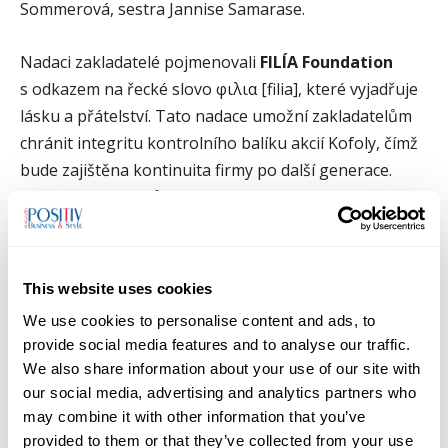
Sommerová, sestra Jannise Samarase.
Nadaci zakladatelé pojmenovali
FILÍA Foundation
s odkazem na řecké slovo φιλια [filia], které vyjadřuje
lásku a přátelství. Tato nadace umožní zakladatelům
chránit integritu kontrolního balíku akcií Kofoly, čímž
bude zajištěna kontinuita firmy po další generace.
Kontrolní podíly zůstanou i nadále v rukách stávajících
majitelů, resp. jejich nástupců. Beneficienty nadace se
pak stane širší rodina.
This website uses cookies
„Kdo mě zná, tak ví, že nemám moc rád složité procesy.
We use cookies to personalise content and ads, to
Než se nám podařilo naplnit tátovo přání, chtělo to čas.
provide social media features and to analyse our traffic.
Jsem ale rád, že jsme tento úkol se sestrou Niki, která se
We also share information about your use of our site with
chopila iniciativy a zajistila vše potřebné, konečně dotáhli,“
our social media, advertising and analytics partners who
líčí s úlevou Jannis Samaras.
may combine it with other information that you’ve
provided to them or that they’ve collected from your use