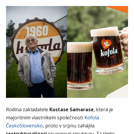
Rodina zakladatele
Kostase Samarase
, která je
majoritním vlastníkem společnosti
Kofola
ČeskoSlovensko
, proto v srpnu zahájila
restrukturalizaci
skupinové struktury. Za tímto