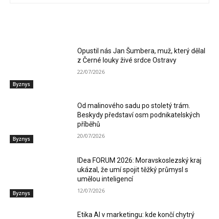
RELATED ARTICLES
Opustil nás Jan Šumbera, muž, který dělal
z Černé louky živé srdce Ostravy
22/07/2026
Byznys
Od malinového sadu po stoletý trám.
Beskydy představí osm podnikatelských
příběhů
20/07/2026
Byznys
IDea FORUM 2026: Moravskoslezský kraj
ukázal, že umí spojit těžký průmysl s
umělou inteligencí
12/07/2026
Byznys
Etika AI v marketingu: kde končí chytrý