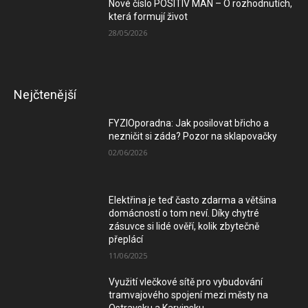
Nové číslo POSITIV MAN – O rozhodnutích,
která formují život
28/05/2026
Nejčtenější
FYZIOporadna: Jak posilovat břicho a
nezničit si záda? Pozor na sklapovačky
02/06/2026
Elektřina je teď často zdarma a většina
domácností o tom neví. Díky chytré
zásuvce si lidé ověří, kolik zbytečně
přeplácí
11/06/2025
Využití vlečkové sítě pro vybudování
tramvajového spojení mezi městy na
Ostravsku a Karvinsku