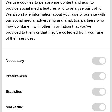
Ve výběrovém řízení byl vybrán
Ing. Daniel Minařík,
We use cookies to personalise content and ads, to
provide social media features and to analyse our traffic.
Ph.D.
, který je svým základním profesním profilem
We also share information about your use of our site with
energetik a elektrotechnik
, se zkušenostmi z
our social media, advertising and analytics partners who
manažerských pozic ve státním i privátním sektoru a
may combine it with other information that you’ve
ve statutárních orgánech organizací.
provided to them or that they’ve collected from your use
of their services.
Nástup Ing. Daniela Minaříka, Ph.D.
Uspěl díky svému profesnímu odbornému zaměření v
Consent
Necessary
oborech strategického řízení a plánování, realizací
Selection
investic moderní energetiky, zaváděním inovací se
zázemím získaným ve výzkumné sféře a vizí na
Preferences
dynamický a kvalifikovaný rozvoj agentury. Podle
stávajícího předpokladu bude zakladatelská listina
Statistics
společnosti předložena k rozhodnutí na následujícím
jednání Zastupitelstva města Ostravy v září 2025.
Marketing