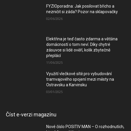
FYZIOporadna: Jak posilovat břicho a
nezničit si záda? Pozor na sklapovačky
02/06/2026
Elektřina je teď často zdarma a většina
domácností o tom neví. Díky chytré
zásuvce si lidé ověří, kolik zbytečně
přeplácí
11/06/2025
Využití vlečkové sítě pro vybudování
tramvajového spojení mezi městy na
Ostravsku a Karvinsku
03/01/2025
Číst e-verzi magazínu
Nové číslo POSITIV MAN – O rozhodnutích,