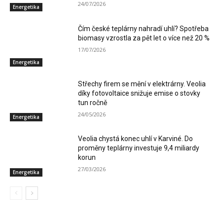
24/07/2026
Energetika
Čím české teplárny nahradí uhlí? Spotřeba
biomasy vzrostla za pět let o více než 20 %
17/07/2026
Energetika
Střechy firem se mění v elektrárny. Veolia
díky fotovoltaice snižuje emise o stovky
tun ročně
24/05/2026
Energetika
Veolia chystá konec uhlí v Karviné. Do
proměny teplárny investuje 9,4 miliardy
korun
27/03/2026
Energetika