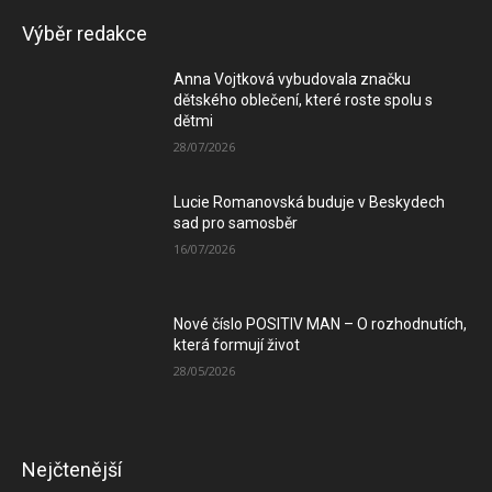
Výběr redakce
Anna Vojtková vybudovala značku
dětského oblečení, které roste spolu s
dětmi
28/07/2026
Lucie Romanovská buduje v Beskydech
sad pro samosběr
16/07/2026
Nové číslo POSITIV MAN – O rozhodnutích,
která formují život
28/05/2026
Nejčtenější