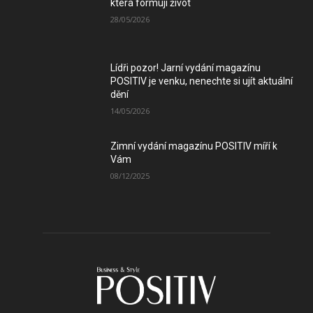
která formují život
28/05/2026
Lídři pozor! Jarní vydání magazínu
POSITIV je venku, nenechte si ujít aktuální
dění
14/05/2026
Zimní vydání magazínu POSITIV míří k
Vám
08/12/2025