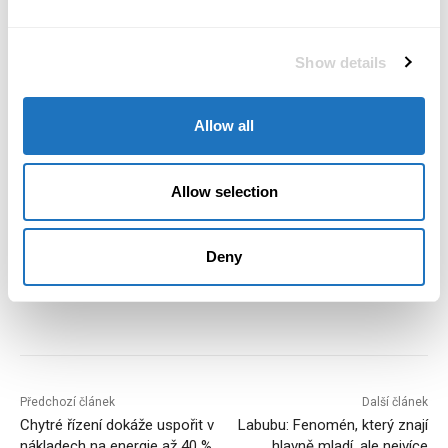
Zdroj: TZ Statutární město Ostrava
Show details
Ilustrační obrázek vytvořila umělá inteligence
Allow all
TAGS
energetika
fajnova
Investice
Lucie Baránková Vilamová
Městská energetická agentura Ostrava
Minařík
Moravskoslezský kraj
obnovitelné zdroje
Allow selection
obnovitelné zdroje energie
Ostrava
Deny
Předchozí článek
Další článek
Chytré řízení dokáže uspořit v
Labubu: Fenomén, který znají
nákladech na energie až 40 %
hlavně mladí, ale nejvíce