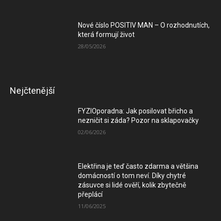
Nové číslo POSITIV MAN – O rozhodnutích,
která formují život
28/05/2026
Nejčtenější
FYZIOporadna: Jak posilovat břicho a
nezničit si záda? Pozor na sklapovačky
02/06/2026
Elektřina je teď často zdarma a většina
domácností o tom neví. Díky chytré
zásuvce si lidé ověří, kolik zbytečně
přeplácí
11/06/2025