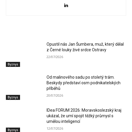
RELATED ARTICLES
Opustil nás Jan Šumbera, muž, který dělal
z Černé louky živé srdce Ostravy
22/07/2026
Byznys
Od malinového sadu po stoletý trám.
Beskydy představí osm podnikatelských
příběhů
20/07/2026
Byznys
IDea FORUM 2026: Moravskoslezský kraj
ukázal, že umí spojit těžký průmysl s
umělou inteligencí
12/07/2026
Byznys