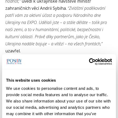
hodnot,”
uvedl k ukrajinské návštěvě ministr
zahraničních věcí Andrii Sybiha.
“Zvláštní poděkování
patří vám za aktivní účast a podporu Národního dne
Ukrajiny na EXPO. Udělali jste – a stále děláte – tolik pro
naši zemi, a to v humanitární, politické, bezpečnostní i
kulturní oblasti. Právě díky partnerům, jako je Česko,
Ukrajina nadále bojuje – a vítězí – na všech frontách,”
uzavřel.
Architektura a program Českého
pavilonu na EXPO 2025
This website uses cookies
We use cookies to personalise content and ads, to
Slavnostního zahájení Ukrajinského Národního dne v
provide social media features and to analyse our traffic.
National Day Hall v areálu EXPO 2025 se v dopoledních
We also share information about your use of our site with
hodinách zúčastnila i první dáma Ukrajiny Olena
our social media, advertising and analytics partners who
Zelenská. Ve svém projevu připomněla, že ukrajinské
may combine it with other information that you’ve