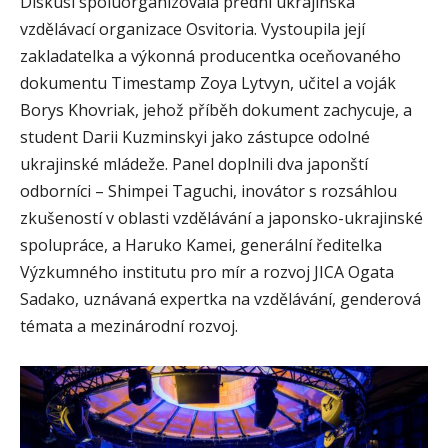
Diskusi spoluorganizovala přední ukrajinská
vzdělávací organizace Osvitoria. Vystoupila její
zakladatelka a výkonná producentka oceňovaného
dokumentu Timestamp Zoya Lytvyn, učitel a voják
Borys Khovriak, jehož příběh dokument zachycuje, a
student Darii Kuzminskyi jako zástupce odolné
ukrajinské mládeže. Panel doplnili dva japonští
odborníci – Shimpei Taguchi, inovátor s rozsáhlou
zkušeností v oblasti vzdělávání a japonsko-ukrajinské
spolupráce, a Haruko Kamei, generální ředitelka
Výzkumného institutu pro mír a rozvoj JICA Ogata
Sadako, uznávaná expertka na vzdělávání, genderová
témata a mezinárodní rozvoj.