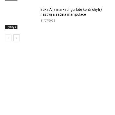
Etika AI v marketingu: kde končí chytrý
nástroj a začíná manipulace
11/07/2026
Byznys