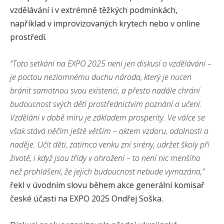
vzdělávání i v extrémně těžkých podmínkách,
například v improvizovaných krytech nebo v online
prostředí.
“Toto setkání na EXPO 2025 není jen diskusí o vzdělávání –
je poctou nezlomnému duchu národa, který je nucen
bránit samotnou svou existenci, a přesto nadále chrání
budoucnost svých dětí prostřednictvím poznání a učení.
Vzdělání v době míru je základem prosperity. Ve válce se
však stává něčím ještě větším – aktem vzdoru, odolnosti a
naděje. Učit děti, zatímco venku zní sirény, udržet školy při
životě, i když jsou třídy v ohrožení – to není nic menšího
než prohlášení, že jejich budoucnost nebude vymazána,”
řekl v úvodním slovu během akce generální komisař
české účasti na EXPO 2025 Ondřej Soška.