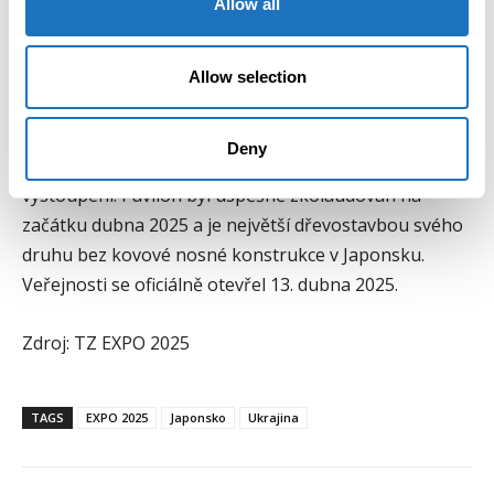
Allow all
na umělém ostrově Yumeshima v Ósackém zálivu. V
pavilonu se nachází stálá expozice, multifunkční
auditorium Daisue Hall, zázemí pro obchodní jednání,
Allow selection
restaurace, CTP lounge a před pavilonem je pro
návštěvníky k dispozici odpočinková zóna s výhledem
Deny
na moře. Téměř každý víkend se konají kulturní
vystoupení. Pavilon byl úspěšně zkolaudován na
začátku dubna 2025 a je největší dřevostavbou svého
druhu bez kovové nosné konstrukce v Japonsku.
Veřejnosti se oficiálně otevřel 13. dubna 2025.
Zdroj: TZ EXPO 2025
TAGS
EXPO 2025
Japonsko
Ukrajina