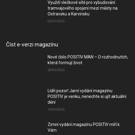
Využití vlečkové sítě pro vybudování
tramvajového spojení mezi městy na
Ostravsku a Karvinsku
03/01/2025
Číst e-verzi magazínu
Nové číslo POSITIV MAN – O rozhodnutích,
která formují život
28/05/2026
Lídři pozor! Jarní vydání magazínu
POSITIV je venku, nenechte si ujít aktuální
dění
14/05/2026
Zimní vydání magazínu POSITIV míří k
Vám