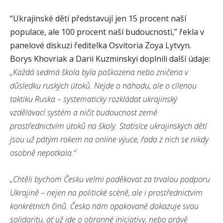
“Ukrajinské děti představují jen 15 procent naší
populace, ale 100 procent naší budoucnosti,” řekla v
panelové diskuzi ředitelka Osvitoria Zoya Lytvyn.
Borys Khovriak a Darii Kuzminskyi doplnili další údaje:
„Každá sedmá škola byla poškozena nebo zničena v
důsledku ruských útoků. Nejde o náhodu, ale o cílenou
taktiku Ruska – systematicky rozkládat ukrajinský
vzdělávací systém a ničit budoucnost země
prostřednictvím útoků na školy. Statisíce ukrajinských dětí
jsou už pátým rokem na online výuce, řada z nich se nikdy
osobně nepotkala.“
„Chtěli bychom Česku velmi poděkovat za trvalou podporu
Ukrajině – nejen na politické scéně, ale i prostřednictvím
konkrétních činů. Česko nám opakovaně dokazuje svou
solidaritu, ať už jde o obranné iniciativy, nebo právě