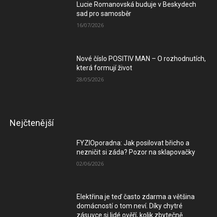
Lucie Romanovská buduje v Beskydech
sad pro samosběr
16/07/2026
Nové číslo POSITIV MAN – O rozhodnutích,
která formují život
28/05/2026
Nejčtenější
FYZIOporadna: Jak posilovat břicho a
nezničit si záda? Pozor na sklapovačky
02/06/2026
Elektřina je teď často zdarma a většina
domácností o tom neví. Díky chytré
zásuvce si lidé ověří, kolik zbytečně