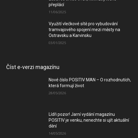
přeplácí
11/06/2025
Využití vlečkové sítě pro vybudování
tramvajového spojení mezi městy na
Ostravsku a Karvinsku
03/01/2025
Číst e-verzi magazínu
Nové číslo POSITIV MAN – O rozhodnutích,
která formují život
28/05/2026
Lídři pozor! Jarní vydání magazínu
POSITIV je venku, nenechte si ujít aktuální
dění
14/05/2026