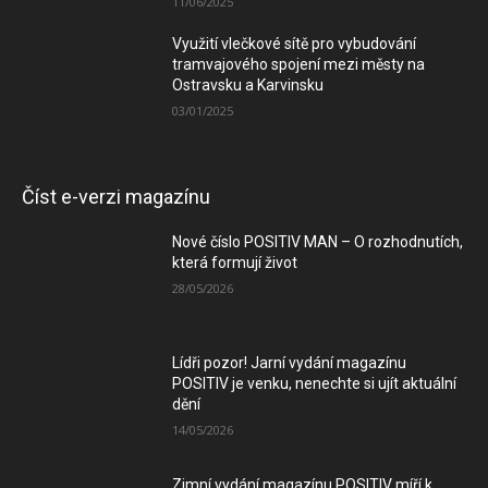
11/06/2025
Využití vlečkové sítě pro vybudování
tramvajového spojení mezi městy na
Ostravsku a Karvinsku
03/01/2025
Číst e-verzi magazínu
Nové číslo POSITIV MAN – O rozhodnutích,
která formují život
28/05/2026
Lídři pozor! Jarní vydání magazínu
POSITIV je venku, nenechte si ujít aktuální
dění
14/05/2026
Zimní vydání magazínu POSITIV míří k