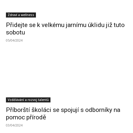
Zdraví a wellness
Přidejte se k velkému jarnímu úklidu již tuto
sobotu
05/04/2024
Vzdělávání a rozvoj talentů
Příborští školáci se spojují s odborníky na
pomoc přírodě
03/04/2024