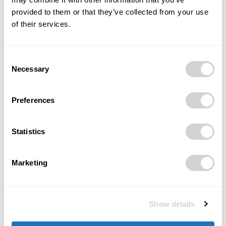
provided to them or that they’ve collected from your use
Byznys
of their services.
Ministerstvo průmyslu a obchodu zřizuje
pracovní skupinu k problematice
Heřmanické haldy
Consent
13/02/2024
Necessary
Selection
Preferences
Statistics
Marketing
Byznys
Slavnostní otevření nové třídicí linky OZO
Ostrava
Show details
26/10/2023