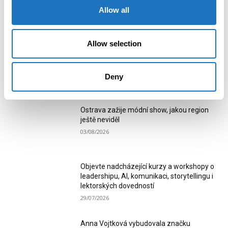
Allow all
2
3
4
Allow selection
Deny
MOST READ
Ostrava zažije módní show, jakou region
ještě neviděl
03/08/2026
Objevte nadcházející kurzy a workshopy o
leadershipu, AI, komunikaci, storytellingu i
lektorských dovedností
29/07/2026
Anna Vojtková vybudovala značku