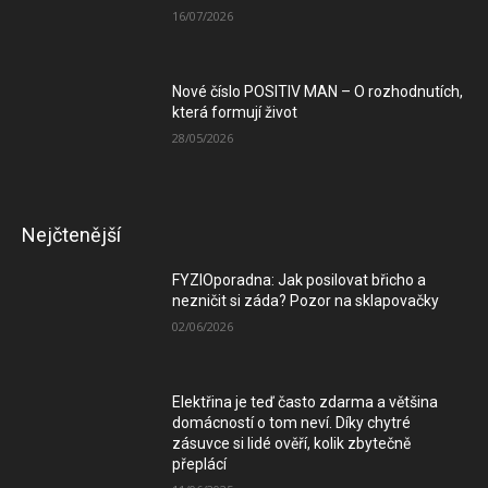
16/07/2026
Nové číslo POSITIV MAN – O rozhodnutích,
která formují život
28/05/2026
Nejčtenější
FYZIOporadna: Jak posilovat břicho a
nezničit si záda? Pozor na sklapovačky
02/06/2026
Elektřina je teď často zdarma a většina
domácností o tom neví. Díky chytré
zásuvce si lidé ověří, kolik zbytečně
přeplácí