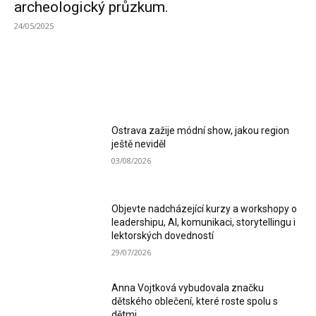
archeologický průzkum.
24/05/2025
MOST READ
Ostrava zažije módní show, jakou region
ještě neviděl
03/08/2026
Objevte nadcházející kurzy a workshopy o
leadershipu, AI, komunikaci, storytellingu i
lektorských dovedností
29/07/2026
Anna Vojtková vybudovala značku
dětského oblečení, které roste spolu s
dětmi