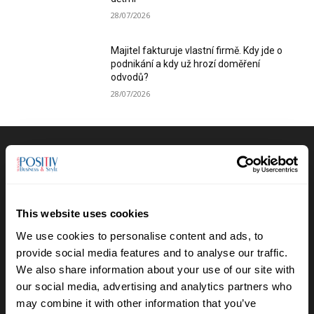
28/07/2026
Majitel fakturuje vlastní firmě. Kdy jde o
podnikání a kdy už hrozí doměření
odvodů?
28/07/2026
Výběr redakce
Anna Vojtková vybudovala značku
dětského oblečení, které roste spolu s
This website uses cookies
dětmi
We use cookies to personalise content and ads, to
28/07/2026
provide social media features and to analyse our traffic.
We also share information about your use of our site with
Lucie Romanovská buduje v Beskydech
our social media, advertising and analytics partners who
sad pro samosběr
may combine it with other information that you’ve
16/07/2026