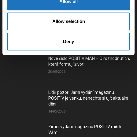
Allow all
Využití vlečkové sítě pro vybudování
tramvajového spojení mezi městy na
Ostravsku a Karvinsku
Allow selection
03/01/2025
Deny
Číst e-verzi magazínu
Nové číslo POSITIV MAN – O rozhodnutích,
která formují život
28/05/2026
Lídři pozor! Jarní vydání magazínu
POSITIV je venku, nenechte si ujít aktuální
dění
14/05/2026
Zimní vydání magazínu POSITIV míří k
Vám