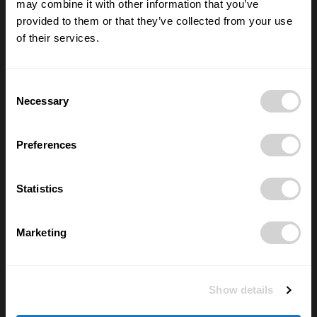
sad pro samosběr
may combine it with other information that you’ve
16/07/2026
provided to them or that they’ve collected from your use
of their services.
Nové číslo POSITIV MAN – O rozhodnutích,
která formují život
Consent
28/05/2026
Necessary
Selection
Preferences
Nejčtenější
Statistics
FYZIOporadna: Jak posilovat břicho a
nezničit si záda? Pozor na sklapovačky
02/06/2026
Marketing
Elektřina je teď často zdarma a většina
domácností o tom neví. Díky chytré
Show details
zásuvce si lidé ověří, kolik zbytečně
přeplácí