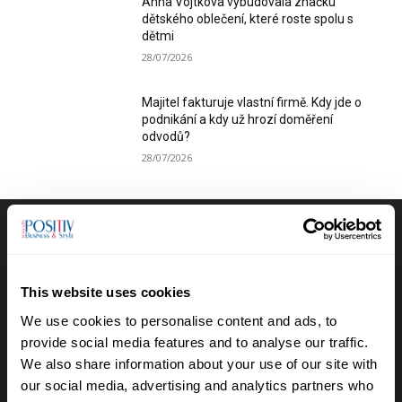
Anna Vojtková vybudovala značku
dětského oblečení, které roste spolu s
dětmi
28/07/2026
Majitel fakturuje vlastní firmě. Kdy jde o
podnikání a kdy už hrozí doměření
odvodů?
28/07/2026
Výběr redakce
Anna Vojtková vybudovala značku
This website uses cookies
dětského oblečení, které roste spolu s
We use cookies to personalise content and ads, to
dětmi
provide social media features and to analyse our traffic.
28/07/2026
We also share information about your use of our site with
our social media, advertising and analytics partners who
Lucie Romanovská buduje v Beskydech