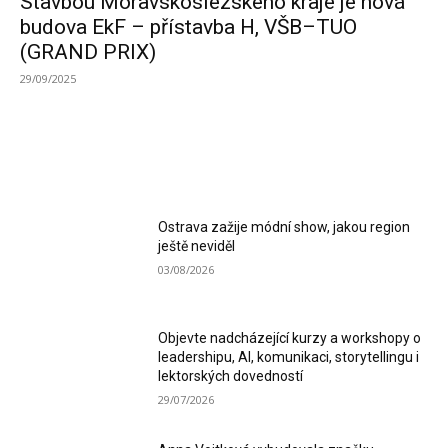
Stavbou Moravskoslezského kraje je nová
budova EkF – přístavba H, VŠB–TUO
(GRAND PRIX)
29/09/2025
MOST READ
Ostrava zažije módní show, jakou region
ještě neviděl
03/08/2026
Objevte nadcházející kurzy a workshopy o
leadershipu, AI, komunikaci, storytellingu i
lektorských dovedností
29/07/2026