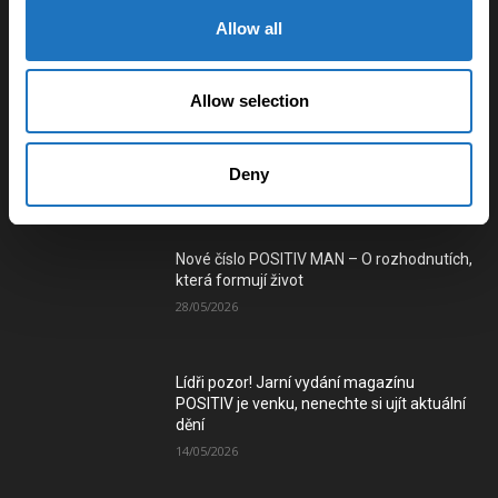
11/06/2025
Allow all
Využití vlečkové sítě pro vybudování
tramvajového spojení mezi městy na
Ostravsku a Karvinsku
Allow selection
03/01/2025
Deny
Číst e-verzi magazínu
Nové číslo POSITIV MAN – O rozhodnutích,
která formují život
28/05/2026
Lídři pozor! Jarní vydání magazínu
POSITIV je venku, nenechte si ujít aktuální
dění
14/05/2026