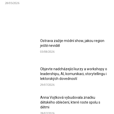
28/05/2026
MOST READ
Ostrava zažije módní show, jakou region
ještě neviděl
03/08/2026
Objevte nadcházející kurzy a workshopy o
leadershipu, AI, komunikaci, storytellingu i
lektorských dovedností
29/07/2026
Anna Vojtková vybudovala značku
dětského oblečení, které roste spolu s
dětmi
28/07/2026