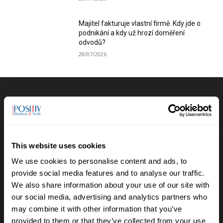
Majitel fakturuje vlastní firmě. Kdy jde o
podnikání a kdy už hrozí doměření
odvodů?
28/07/2026
Výběr redakce
Anna Vojtková vybudovala značku
dětského oblečení, které roste spolu s
dětmi
This website uses cookies
28/07/2026
We use cookies to personalise content and ads, to
provide social media features and to analyse our traffic.
Lucie Romanovská buduje v Beskydech
We also share information about your use of our site with
sad pro samosběr
our social media, advertising and analytics partners who
16/07/2026
may combine it with other information that you’ve
provided to them or that they’ve collected from your use