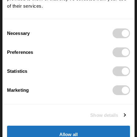
of their services.
Nové číslo POSITIV MAN – O rozhodnutích,
která formují život
28/05/2026
Consent
Necessary
Selection
Nejčtenější
Preferences
FYZIOporadna: Jak posilovat břicho a
nezničit si záda? Pozor na sklapovačky
Statistics
02/06/2026
Marketing
Elektřina je teď často zdarma a většina
domácností o tom neví. Díky chytré
zásuvce si lidé ověří, kolik zbytečně
přeplácí
Show details
11/06/2025
Využití vlečkové sítě pro vybudování
Allow all