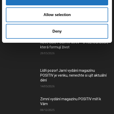
tramvajového spojení mezi městy na
Ostravsku a Karvinsku
03/01/2025
Allow selection
Číst e-verzi magazínu
Deny
Nové číslo POSITIV MAN – O rozhodnutích,
která formují život
28/05/2026
Lídři pozor! Jarní vydání magazínu
POSITIV je venku, nenechte si ujít aktuální
dění
14/05/2026
Zimní vydání magazínu POSITIV míří k
Vám
08/12/2025