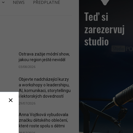
NEWS
PŘEDPLATNÉ
ST READ
Ostrava zažije módní show,
jakou region ještě neviděl
03/08/2026
Objevte nadcházející kurzy
a workshopy o leadershipu,
AI, komunikaci, storytellingu
i lektorských dovedností
29/07/2026
Anna Vojtková vybudovala
značku dětského oblečení,
které roste spolu s dětmi
28/07/2026