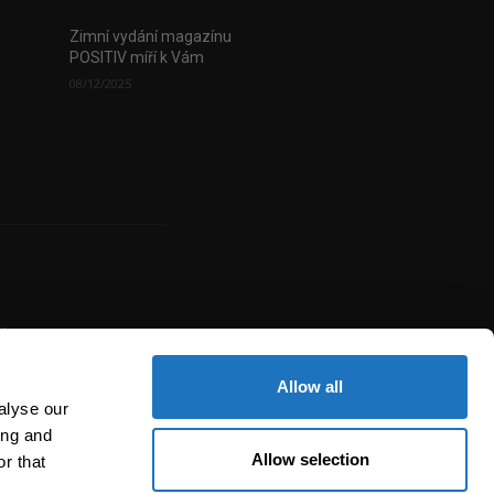
Zimní vydání magazínu
POSITIV míří k Vám
08/12/2025
uje
žité
í,
Allow all
alyse our
ing and
Allow selection
r that