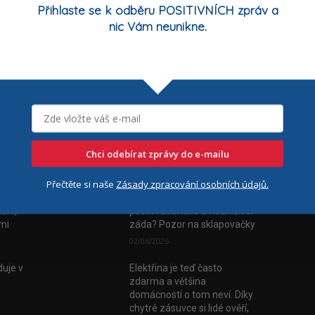
Přihlaste se k odběru POSITIVNÍCH zpráv a
nic Vám neunikne.
Chci odebírat zprávy do e-mailu
Nejčtenější
Číst
Přečtěte si naše
Zásady zpracování osobních údajů.
vala
FYZIOporadna: Jak
ení,
posilovat břicho a nezničit si
tmi
záda? Pozor na sklapovačky
02/06/2026
uje v
Elektřina je teď často
zdarma a většina
domácností o tom neví. Díky
chytré zásuvce si lidé ověří,