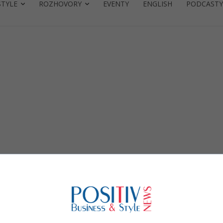
STYLE
ROZHOVORY
EVENTY
ENGLISH
PODCASTY
MO
á