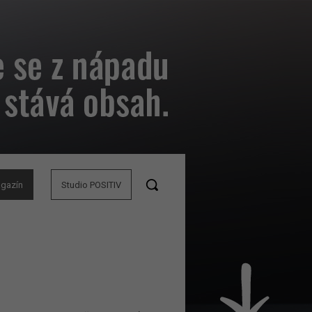
agazín
Studio POSITIV