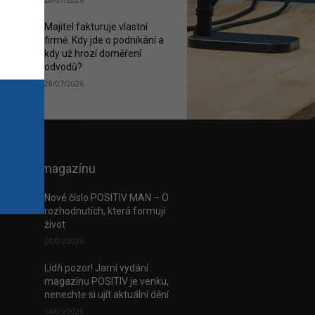
Majitel fakturuje vlastní
firmě. Kdy jde o podnikání a
kdy už hrozí doměření
odvodů?
28/07/2026
 e-verzi magazínu
Nové číslo POSITIV MAN – O
rozhodnutích, která formují
život
28/05/2026
Lídři pozor! Jarní vydání
magazínu POSITIV je venku,
nenechte si ujít aktuální dění
14/05/2026