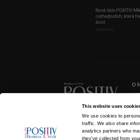
Nové číslo POSITIV M
rozhodnutích, která fo
život
28/05/2026
O 
POSI
zása
This website uses cookie
přek
roze
We use cookies to personal
SLEDUJTE NÁS
traffic. We also share info
analytics partners who may
they’ve collected from your