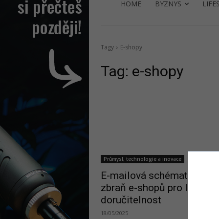
HOME
BYZNYS
LIFE
Tagy
E-shopy
Tag:
e-shopy
Průmysl, technologie a inovace
E-mailová schémata: Tajn
zbraň e-shopů pro lepší
doručitelnost
18/05/2025