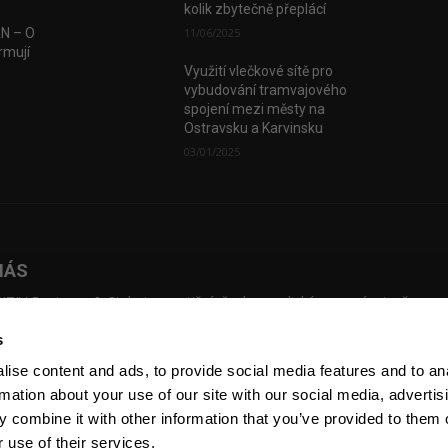
kolik zbytečně přeplácí
AN – O
11/06/2025
rmují
Využití vlečkové sítě pro
vybudování tramvajového
spojení mezi městy na
Ostravsku a Karvinsku
03/01/2025
NÁS
TIV Business & Style je prestižní, česko-anglický magazín, jenž map
dní investice, přináší příběhy českých podnikatelů, kteří překonali slo
s
ážky a vybudovali úspěšné firmy. Pustil se úspěšně do online prostřed
sílky newsletterů, pořádání eventů a natáčení Voices of Industry.
ise content and ads, to provide social media features and to an
rmation about your use of our site with our social media, advertis
 combine it with other information that you’ve provided to them o
 use of their services.