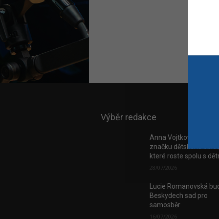
Výběr redakce
Anna Vojtková vybudo
značku dětského obleč
které roste spolu s dě
28/07/2026
Lucie Romanovská bud
Beskydech sad pro
samosběr
16/07/2026