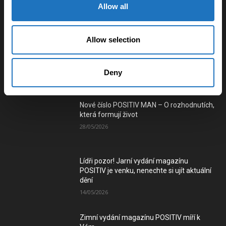
Allow all
Využití vlečkové sítě pro vybudování
tramvajového spojení mezi městy na
Ostravsku a Karvinsku
Allow selection
03/01/2025
Deny
Číst e-verzi magazínu
Nové číslo POSITIV MAN – O rozhodnutích,
která formují život
28/05/2026
Lídři pozor! Jarní vydání magazínu
POSITIV je venku, nenechte si ujít aktuální
dění
14/05/2026
Zimní vydání magazínu POSITIV míří k