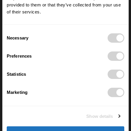
16/07/2026
provided to them or that they’ve collected from your use
of their services.
Nové číslo POSITIV MAN – O rozhodnutích,
která formují život
Consent
28/05/2026
Necessary
Selection
Preferences
Nejčtenější
FYZIOporadna: Jak posilovat břicho a
Statistics
nezničit si záda? Pozor na sklapovačky
02/06/2026
Marketing
Elektřina je teď často zdarma a většina
domácností o tom neví. Díky chytré
zásuvce si lidé ověří, kolik zbytečně
Show details
přeplácí
11/06/2025