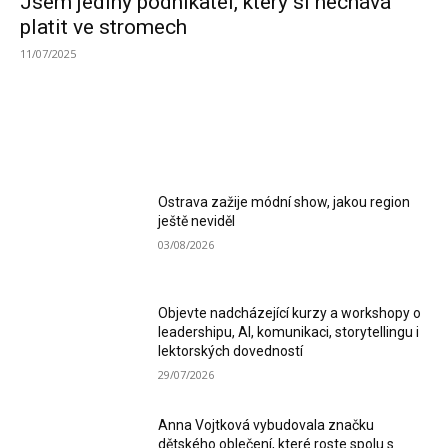
Jsem jediný podnikatel, který si nechává
platit ve stromech
11/07/2025
MOST READ
Ostrava zažije módní show, jakou region
ještě neviděl
03/08/2026
Objevte nadcházející kurzy a workshopy o
leadershipu, AI, komunikaci, storytellingu i
lektorských dovedností
29/07/2026
Anna Vojtková vybudovala značku
dětského oblečení, které roste spolu s