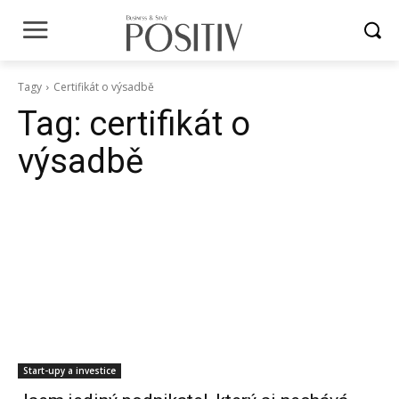
Tagy
Certifikát o výsadbě
Tag:
certifikát o
výsadbě
Start-upy a investice