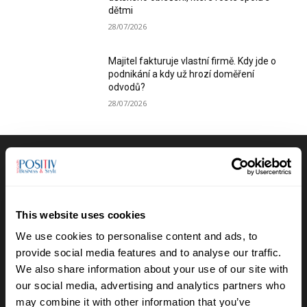
dětmi
28/07/2026
Majitel fakturuje vlastní firmě. Kdy jde o
podnikání a kdy už hrozí doměření
odvodů?
28/07/2026
Výběr redakce
Anna Vojtková vybudovala značku
This website uses cookies
dětského oblečení, které roste spolu s
dětmi
We use cookies to personalise content and ads, to
28/07/2026
provide social media features and to analyse our traffic.
We also share information about your use of our site with
Lucie Romanovská buduje v Beskydech
our social media, advertising and analytics partners who
sad pro samosběr
may combine it with other information that you’ve