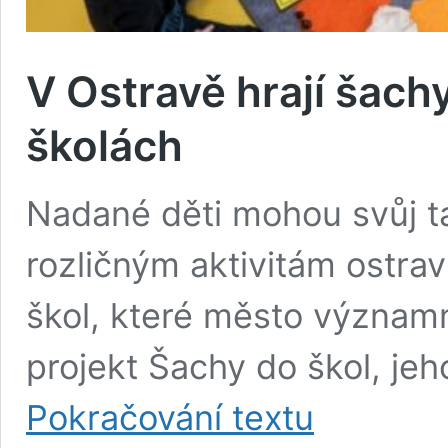
V Ostravě hrají šach
školách
Nadané děti mohou svůj ta
rozličným aktivitám ostra
škol, které město významn
projekt Šachy do škol, jeh
V
Pokračování textu
Ostravě
hrají